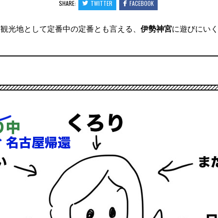
SHARE:
TWITTER
FACEBOOK
海観光地として定番中の定番とも言える、
伊勢神宮
に遊びにい