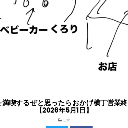
を満喫するぜと思ったらおかげ横丁営業終
【2026年5月1日】
POSTED
日常
IN