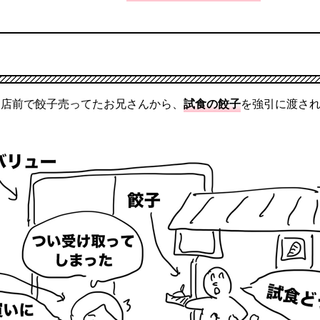
、店前で餃子売ってたお兄さんから、
試食の餃子
を強引に渡さ