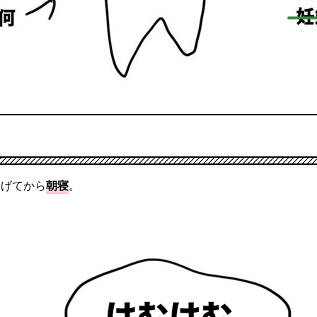
あげてから
朝寝
。
」