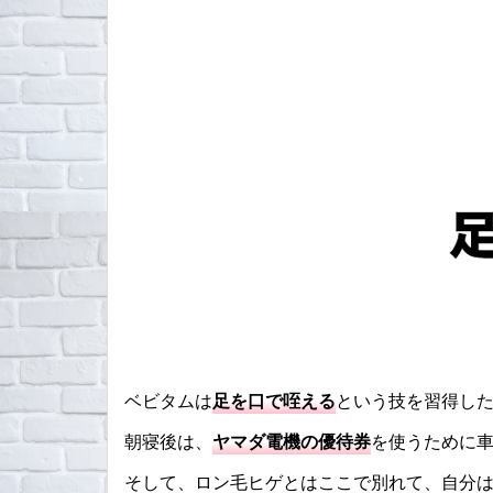
ベビタムは
足を口で咥える
という技を習得し
朝寝後は、
ヤマダ電機の優待券
を使うために
そして、ロン毛ヒゲとはここで別れて、自分