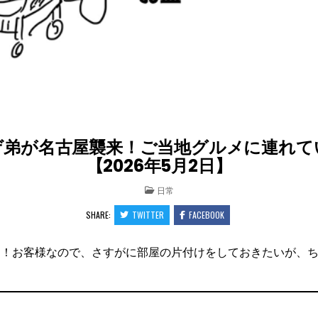
ゲ弟が名古屋襲来！ご当地グルメに連れて
【2026年5月2日】
POSTED
日常
IN
SHARE:
TWITTER
FACEBOOK
日！お客様なので、さすがに部屋の片付けをしておきたいが、