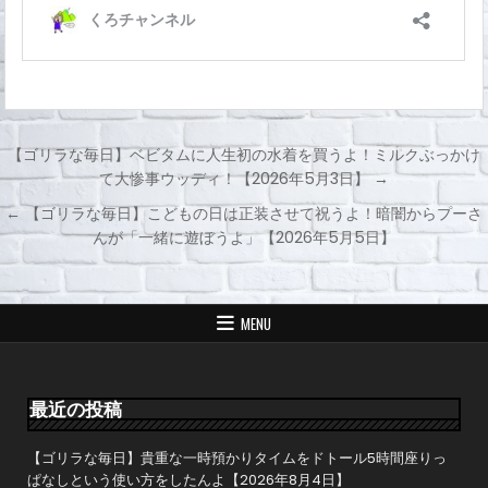
【ゴリラな毎日】ベビタムに人生初の水着を買うよ！ミルクぶっかけ
て大惨事ウッディ！【2026年5月3日】 →
投
← 【ゴリラな毎日】こどもの日は正装させて祝うよ！暗闇からプーさ
稿
んが「一緒に遊ぼうよ」【2026年5月5日】
ナ
ビ
ゲ
MENU
ー
シ
ョ
最近の投稿
ン
【ゴリラな毎日】貴重な一時預かりタイムをドトール5時間座りっ
ぱなしという使い方をしたんよ【2026年8月4日】