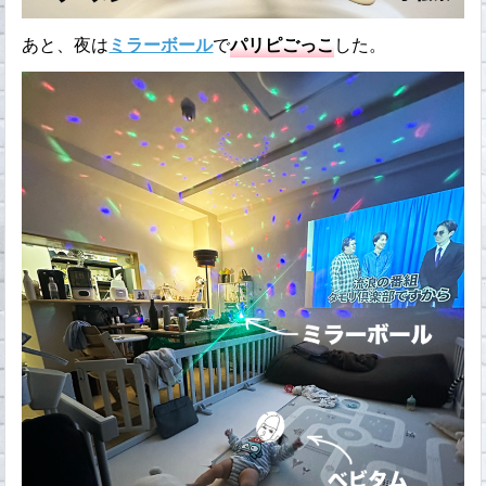
あと、夜は
ミラーボール
で
パリピごっこ
した。