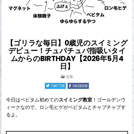
【ゴリラな毎日】0歳児のスイミング
デビュー！チュパチュパ指吸いタイ
ムからのBIRTHDAY【2026年5月4
日】
POSTED
日常
IN
TWITTER
FACEBOOK
今日はベビタム初めての
スイミング教室
！ゴールデンウ
ィークなので、ロン毛ヒゲがベビタムとチャプチャプす
るよ。