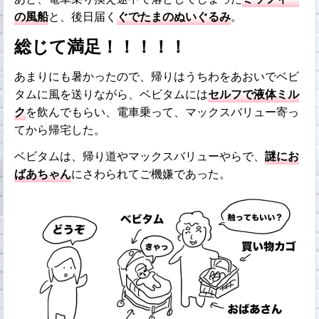
の風船
と、後日届く
ぐでたまのぬいぐるみ
。
総じて満足！！！！！
あまりにも暑かったので、帰りはうちわをあおいでベビ
タムに風を送りながら、ベビタムには
セルフで液体ミル
ク
を飲んでもらい、電車乗って、マックスバリュー寄っ
てから帰宅した。
ベビタムは、帰り道やマックスバリューやらで、
謎にお
ばあちゃん
にさわられてご機嫌であった。