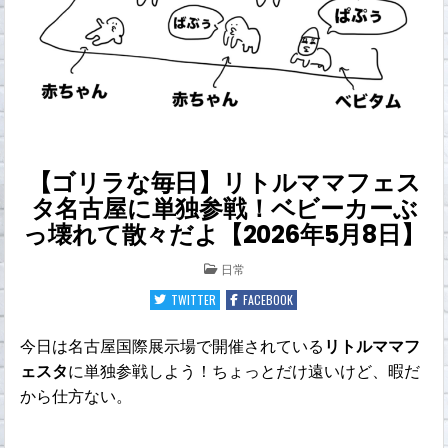
【ゴリラな毎日】リトルママフェス
タ名古屋に単独参戦！ベビーカーぶ
っ壊れて散々だよ【2026年5月8日】
POSTED
日常
IN
TWITTER
FACEBOOK
今日は名古屋国際展示場で開催されている
リトルママフ
ェスタ
に単独参戦しよう！ちょっとだけ遠いけど、暇だ
から仕方ない。