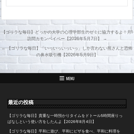
【ゴリラな毎日】どっかの大学の心理学部生のゼミに協力するよ！月1
訪問カモンベイベー【2026年5月7日】 →
投
← 【ゴリラな毎日】「いっいっいっいっ」しか言わない熊さんと恐怖
稿
の鼻水吸引機【2026年5月9日】
ナ
ビ
ゲ
MENU
ー
シ
ョ
最近の投稿
ン
【ゴリラな毎日】貴重な一時預かりタイムをドトール5時間座りっ
ぱなしという使い方をしたんよ【2026年8月4日】
【ゴリラな毎日】平和に遊び、平和にピザを食べ、平和に料理を