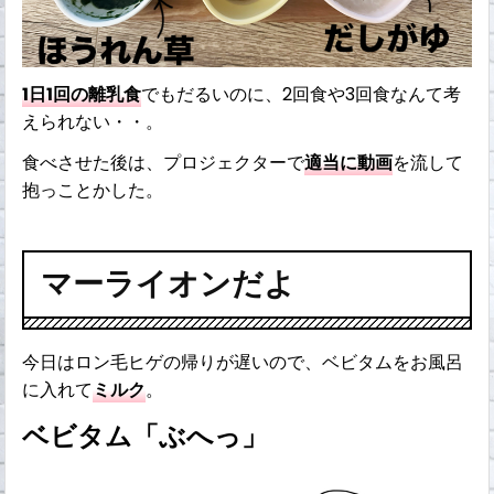
1日1回の離乳食
でもだるいのに、2回食や3回食なんて考
えられない・・。
食べさせた後は、プロジェクターで
適当に動画
を流して
抱っことかした。
マーライオンだよ
今日はロン毛ヒゲの帰りが遅いので、ベビタムをお風呂
に入れて
ミルク
。
ベビタム「ぶへっ」