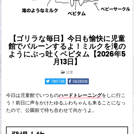
【ゴリラな毎日】今日も愉快に児童
館でバルーンするよ！ミルクを滝の
ようにぶっ吐くベビタム【2026年5
月13日】
POSTED
日常
IN
TWITTER
FACEBOOK
今日は児童館でいつもの
ハードトレーニング
をしに行こ
う！前日に声をかけたゆるふわちゃんも来ることになっ
たので、公園前で待ち合わせて向かうよ。