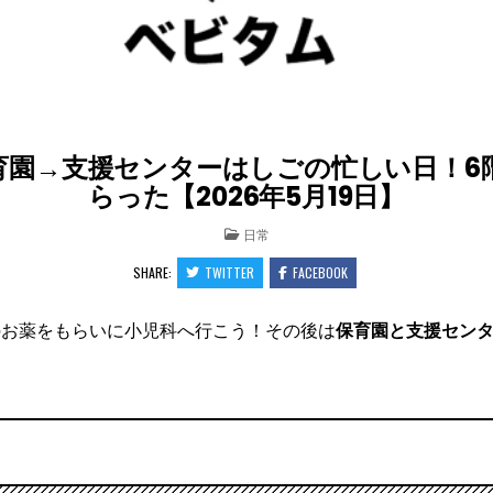
育園→支援センターはしごの忙しい日！6
らった【2026年5月19日】
POSTED
日常
IN
SHARE:
TWITTER
FACEBOOK
のお薬をもらいに小児科へ行こう！その後は
保育園と支援セン