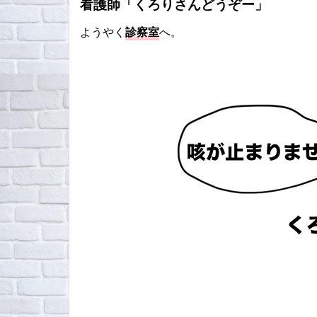
看護師「くろりさんどうぞー」
ようやく
診察室
へ。