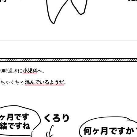
9時過ぎに
小児科
へ。
めちゃくちゃ
混んでいるようだ
。