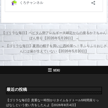
【ゴリラな毎日】ベビタム卵アレルギー大確定からの座るか？ちゃん
ぽん祭り【2026年5月28日】 →
投
← 【ゴリラな毎日】夏用の帽子を買いに西松屋へ！手ふりふりおじさ
稿
んには歯が生えていない【2026年5月30日】
ナ
ビ
ゲ
MENU
ー
シ
ョ
最近の投稿
ン
【ゴリラな毎日】貴重な一時預かりタイムをドトール5時間座りっ
ぱなしという使い方をしたんよ【2026年8月4日】