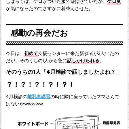
しばらくは、ゲロがついた服で遊ばせていたが、
ゲロ臭
が気になったのでさすがに着替えさせた。
感動の再会だお
今日は、
初めて
支援センターに来た新参者が3人いたの
だが、そのうちの1人から急に
話
しかけられる
。
そのうちの1人「4月検診で話しましたよね？」
？！？！？！？！？！
4月検診の
離乳食講習
の時に隣に座っていたママさんで
はないかwwwww