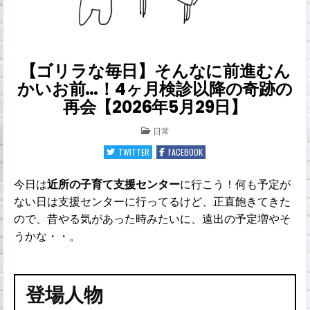
【ゴリラな毎日】そんなに前進むん
かいお前…！4ヶ月検診以降の奇跡の
再会【2026年5月29日】
POSTED
日常
IN
TWITTER
FACEBOOK
今日は
近所の子育て支援センター
に行こう！何も予定が
ない日は支援センターに行ってるけど、正直飽きてきた
ので、昔やる気があった時みたいに、遠出の予定増やそ
うかな・・。
登場人物