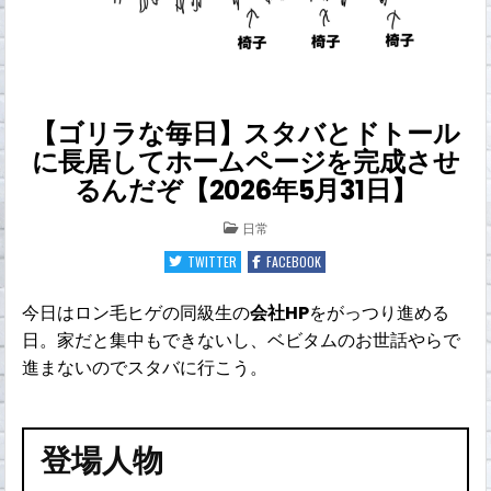
【ゴリラな毎日】スタバとドトール
に長居してホームページを完成させ
るんだぞ【2026年5月31日】
POSTED
日常
IN
TWITTER
FACEBOOK
今日はロン毛ヒゲの同級生の
会社HP
をがっつり進める
日。家だと集中もできないし、ベビタムのお世話やらで
進まないのでスタバに行こう。
登場人物