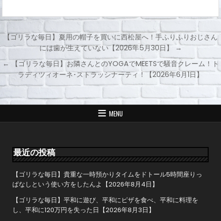
【ゴリラな毎日】夏用の帽子を買いに西松屋へ！手ふりふりおじさん
には歯が生えていない【2026年5月30日】 →
投
← 【ゴリラな毎日】お隣さんとのYOGAでMEETSで騒音クレーム！ト
稿
ラディツィオーネ･ストラッシナーティ！【2026年6月1日】
ナ
ビ
ゲ
MENU
ー
シ
ョ
最近の投稿
ン
【ゴリラな毎日】貴重な一時預かりタイムをドトール5時間座りっ
ぱなしという使い方をしたんよ【2026年8月4日】
【ゴリラな毎日】平和に遊び、平和にピザを食べ、平和に料理を
し、平和に120万円を失った日【2026年8月3日】