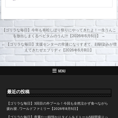
【ゴリラな毎日】今年も有松しぼり祭りにやってきたよ！一生うんこ
を放出しまくるベビタムのうん汁【2026年6月6日】 →
投
← 【ゴリラな毎日】支援センターの常連になりすぎて、顔馴染みが増
稿
えてきたぜエブリディ【2026年6月8日】
ナ
ビ
ゲ
MENU
ー
シ
ョ
最近の投稿
ン
【ゴリラな毎日】3回目の外プール！今回も全然泣かず食べながら
疲れ寝…ワールドファミリー【2026年8月5日】
【ゴリラな毎日】貴重な一時預かりタイムをドトール5時間座りっ