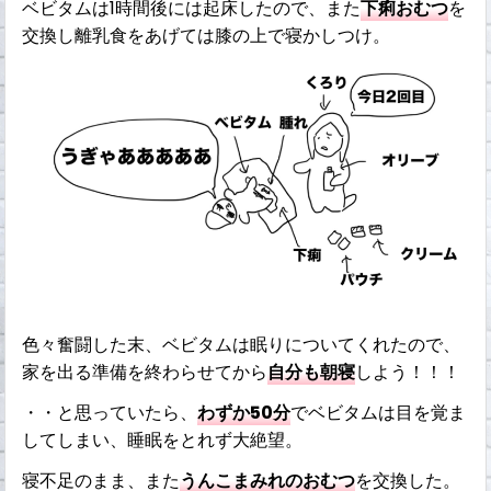
ベビタムは1時間後には起床したので、また
下痢おむつ
を
交換し離乳食をあげては膝の上で寝かしつけ。
色々奮闘した末、ベビタムは眠りについてくれたので、
家を出る準備を終わらせてから
自分も朝寝
しよう！！！
・・と思っていたら、
わずか50分
でベビタムは目を覚ま
してしまい、睡眠をとれず大絶望。
寝不足のまま、また
うんこまみれのおむつ
を交換した。