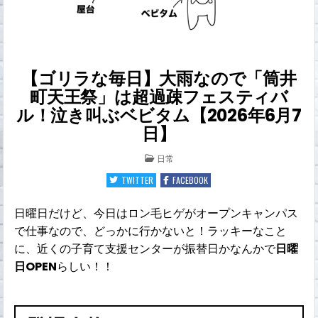
【ゴリラな毎日】大雨なので「筒井
町天王祭」は超過疎フェスティバ
ル！泣き叫ぶベビタム【2026年6月7
日】
POSTED
日常
IN
TWITTER
FACEBOOK
日曜日だけど、今日はロン毛ヒゲがオープンキャンパス
で仕事なので、どっかに行かないと！ラッキーなこと
に、近くの子育て支援センターが振替日かなんかで
日曜
日OPEN
らしい！！