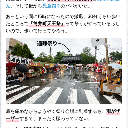
ん
、そして後から
児童館２
のパパがいた。
あっという間に15時になったので撤退。30分くらい歩い
たところで
「筒井町天王祭」
って祭りがやっているらし
いので、歩いて行ってやろう。
肩を痛めながらようやく祭り会場に到着するも、
雨がザ
ーザー
すぎて、まったく賑わっていない。