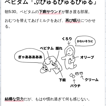
ベビタム「ぶぴゅるぴゅるぴゅる」
朝5:30。ベビタムの
下痢サウンド
が響き渡る部屋。
おむつを替えてあげミルクをあげ、
再び眠り
につかせ
る。
結構な労力
だが、もはや慣れ過ぎて何も感じない。