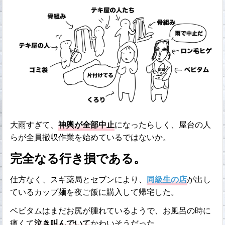
大雨すぎて、
神輿が全部中止
になったらしく、屋台の人
らが全員撤収作業を始めているではないか。
完全なる行き損である。
仕方なく、スギ薬局とセブンにより、
同級生の店
が出し
ているカップ麺を夜ご飯に購入して帰宅した。
ベビタムはまだお尻が腫れているようで、お風呂の時に
痛くて
泣き叫んでいて
かわいそうだった。