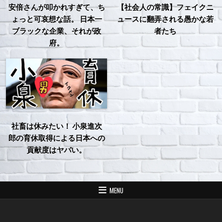
安倍さんが叩かれすぎて、ち
【社会人の常識】フェイクニ
ょっと可哀想な話。 日本一
ュースに翻弄される愚かな若
ブラックな企業、それが政
者たち
府。
社畜は休みたい！ 小泉進次
郎の育休取得による日本への
貢献度はヤバい。
MENU