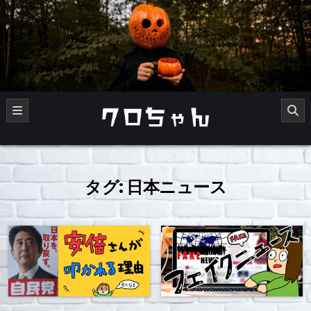
Skip
to
content
くろチャンネル
タグ:
日本ニュース