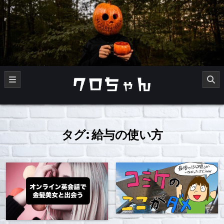
Skip
to
content
くろチャンネル
タグ:
給与の使い方