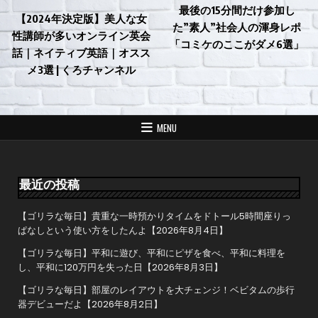
最後の15分間だけ参加し
【2024年決定版】美人な女
た”素人”社会人の渾身レポ
性講師が多いオンライン英会
「コミケのここがダメ6選」
話｜ネイティブ英語｜オスス
メ3選 | くろチャンネル
MENU
最近の投稿
【ゴリラな毎日】貴重な一時預かりタイムをドトール5時間座りっ
ぱなしという使い方をしたんよ【2026年8月4日】
【ゴリラな毎日】平和に遊び、平和にピザを食べ、平和に料理を
し、平和に120万円を失った日【2026年8月3日】
【ゴリラな毎日】部屋のレイアウトを大チェンジ！ベビタムの歩行
器デビューだよ【2026年8月2日】