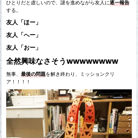
ひとりだと虚しいので、謎を進めながら友人に
逐一報告
する。
友人「ほー」
友人「へー」
友人「おー」
全然興味なさそうwwwwwwww
無事、
最後の問題
を解き終わり、ミッションクリ
ア！！！！