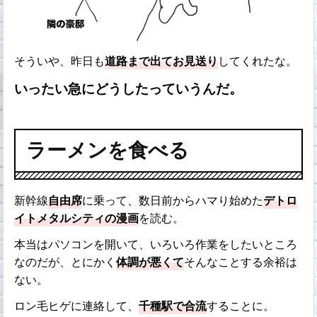
そういや、昨日も
道路まで出てお見送り
してくれたな。
いったい急にどうしたっていうんだ。
ラーメンを食べる
新幹線
自由席
に乗って、数日前からハマり始めた
デトロ
イトメタルシティの漫画
を読む。
本当はパソコンを開いて、いろいろ作業をしたいところ
なのだが、とにかく
体調が悪くて
そんなことする余裕は
ない。
ロン毛ヒゲに連絡して、
千種駅で合流
することに。