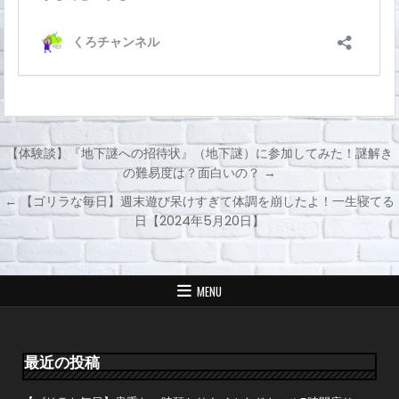
【体験談】『地下謎への招待状』（地下謎）に参加してみた！謎解き
の難易度は？面白いの？ →
投
← 【ゴリラな毎日】週末遊び呆けすぎて体調を崩したよ！一生寝てる
稿
日【2024年5月20日】
ナ
ビ
ゲ
MENU
ー
シ
ョ
最近の投稿
ン