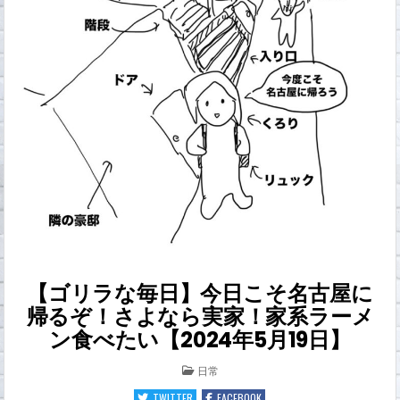
【ゴリラな毎日】今日こそ名古屋に
帰るぞ！さよなら実家！家系ラーメ
ン食べたい【2024年5月19日】
POSTED
日常
IN
TWITTER
FACEBOOK