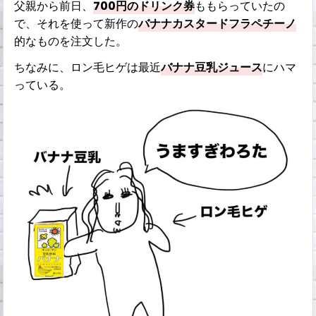
父親から前日、
700円のドリンク券
ももらっていたの
で、それを使って新作の
バナナカスタードフラペチーノ
的なものを注文した。
ちなみに、ロン毛ヒゲは最近
バナナ豆乳ジュース
にハマ
っている。