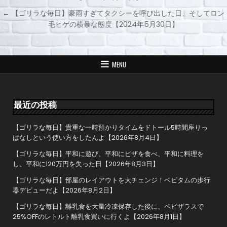
投
← 【ゴリラな毎日】豪雨すぎてタクシーを呼び出した日、そしてロン
稿
毛ヒゲの横暴な態度【2024年5月30日】
ナ
ビ
ゲ
MENU
ー
シ
ョ
最近の投稿
ン
【ゴリラな毎日】貴重な一時預かりタイムをドトール5時間座りっ
ぱなしという使い方をしたんよ【2026年8月4日】
【ゴリラな毎日】平和に遊び、平和にピザを食べ、平和に料理を
し、平和に120万円を失った日【2026年8月3日】
【ゴリラな毎日】部屋のレイアウトを大チェンジ！ベビタムの歩行
器デビューだよ【2026年8月2日】
【ゴリラな毎日】離乳食を大量冷凍保存した後に、ベビザラスで
25%OFFのレトルト離乳食買いに行くよ【2026年8月1日】