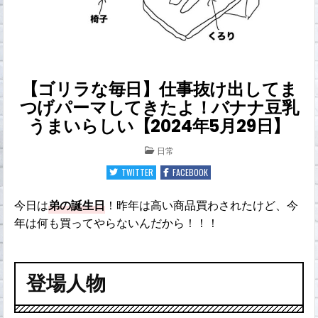
【ゴリラな毎日】仕事抜け出してま
つげパーマしてきたよ！バナナ豆乳
うまいらしい【2024年5月29日】
POSTED
日常
IN
TWITTER
FACEBOOK
今日は
弟の誕生日
！昨年は高い商品買わされたけど、今
年は何も買ってやらないんだから！！！
登場人物