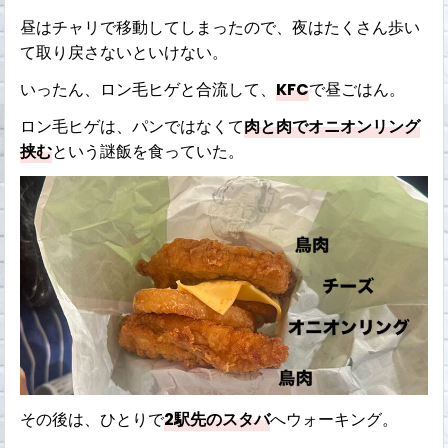
昼はチャリで移動してしまったので、夜はたくさん歩い
て取り戻さないといけない。
いったん、ロン毛ヒゲと合流して、
KFC
で昼ごはん。
ロン毛ヒゲは、パンではなくて
肉と肉でオニオンリング
挟む
という謎飯を食っていた。
その後は、ひとりで
2駅先のスタバ
へウォーキング。