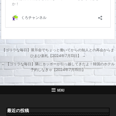
【ゴリラな毎日】展示会でちょっと働いてからの知人との再会からま
ひまひ新札【2024年7月13日】 →
投
← 【ゴリラな毎日】隣にカッポーが引っ越してきたよ！韓国のホテル
稿
予約しなきゃ【2024年7月15日】
ナ
ビ
ゲ
MENU
ー
シ
ョ
最近の投稿