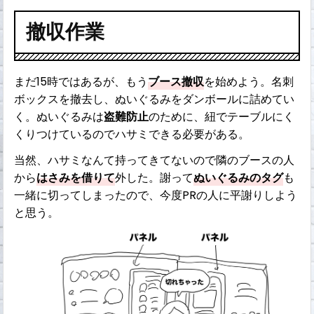
撤収作業
まだ15時ではあるが、もう
ブース撤収
を始めよう。名刺
ボックスを撤去し、ぬいぐるみをダンボールに詰めてい
く。ぬいぐるみは
盗難防止
のために、紐でテーブルにく
くりつけているのでハサミできる必要がある。
当然、ハサミなんて持ってきてないので隣のブースの人
から
はさみを借りて
外した。謝って
ぬいぐるみのタグ
も
一緒に切ってしまったので、今度PRの人に平謝りしよう
と思う。