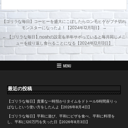
【ゴリラな毎日】コーヒーを盛大にこぼしたらロン毛ヒゲがブチ切れ
モンスターになったよ！【2024年12月11日】 →
投
← 【ゴリラな毎日】noshの設定を半年サボっていると毎月同じメニ
稿
ューを繰り返し食べることになる【2024年12月13日】
ナ
ビ
ゲ
MENU
ー
シ
ョ
最近の投稿
ン
【ゴリラな毎日】貴重な一時預かりタイムをドトール5時間座りっ
ぱなしという使い方をしたんよ【2026年8月4日】
【ゴリラな毎日】平和に遊び、平和にピザを食べ、平和に料理を
し、平和に120万円を失った日【2026年8月3日】