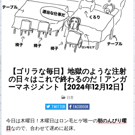
【ゴリラな毎日】地獄のような注射
の日々はこれで終わるのだ！アンガ
ーマネジメント【2024年12月12日】
POSTED
日常
IN
TWITTER
FACEBOOK
今日は木曜日！木曜日はロン毛ヒゲ唯一の
朝のんびり曜
日
なので、合わせて遅めに起床。