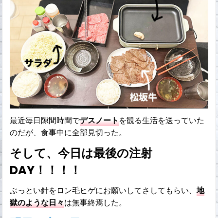
最近毎日隙間時間で
デスノート
を観る生活を送っていた
のだが、食事中に全部見切った。
そして、今日は最後の注射
DAY！！！！
ぶっとい針をロン毛ヒゲにお願いしてさしてもらい、
地
獄のような日々
は無事終焉した。