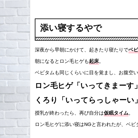
添い寝するやで
深夜から早朝にかけて、起きたり寝たりで
ベ
朝になるとロン毛ヒゲも
起床
。
ベビタムも同じくらいに目を覚まし、お腹空
ロン毛ヒゲ「いってきまーす
くろり「いってらっしゃーい
授乳が終わったら、再び自分は
仮眠タイム
。
ロン毛ヒゲに添い寝はNGと言われたが、ベビ