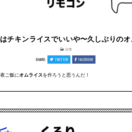
チキンライスでいいや〜久しぶりのオムラ
POSTED
日常
IN
SHARE:
TWITTER
FACEBOOK
は夜ご飯に
オムライス
を作ろうと思うんだ！