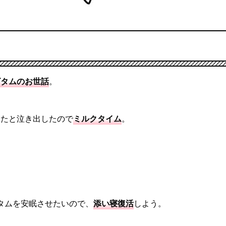
ビタムのお世話
。
いたと泣き出したので
ミルクタイム
。
」
」
タムを安眠させたいので、
添い寝復活
しよう。