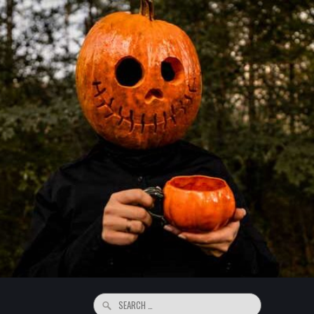
Search
for: