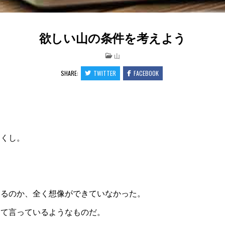
欲しい山の条件を考えよう
POSTED
山
IN
SHARE:
TWITTER
FACEBOOK
てくし。
いるのか、全く想像ができていなかった。
って言っているようなものだ。