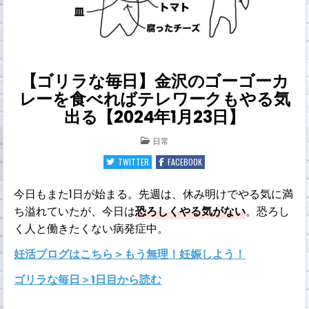
【ゴリラな毎日】金沢のゴーゴーカ
レーを食べればテレワークもやる気
出る【2024年1月23日】
POSTED
日常
IN
TWITTER
FACEBOOK
今日もまた1日が始まる。先週は、休み明けでやる気に満
ち溢れていたが、今日は
恐ろしくやる気がない
。恐ろし
く人と働きたくない病発症中。
妊活ブログはこちら＞もう無理！妊娠しよう！
ゴリラな毎日＞1日目から読む