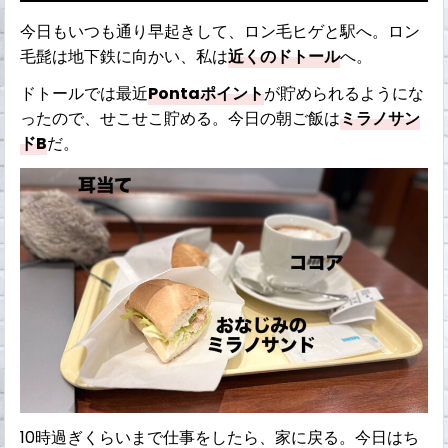
今日もいつも通り早起きして、ロン毛ヒゲと駅へ。ロン
毛髭は地下鉄に向かい、私は
近くのドトール
へ。
ドトールでは最近
Pontaポイント
が貯められるようにな
ったので、せこせこ貯める。今日の朝ご飯は
ミラノサン
ドB
だ。
10時過ぎくらいまで仕事をしたら、家に戻る。今日はち