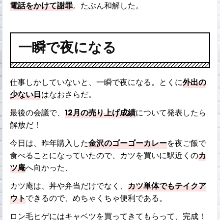
電話をかけて謝罪
。たぶん和解した。
一瞬で夜になる
仕事しかしていないと、一瞬で夜になる。とくに
外出の
少ない日
はなおさらだ。
最後の会議で、
12月の売り上げ成績
について発表したら
解放だ！
今日は、昨年購入した
金沢のゴーゴーカレー
を夜ご飯で
食べることになっていたので、カツを買いに駅近くの
カ
ツ庵
へ向かった、
カツ庵は、丼や弁当だけでなく、
カツ単体でもテイクア
ウト
できるので、めちゃくちゃ便利である。
ロン毛ヒゲにはキャベツを買ってきてもらって、完成！