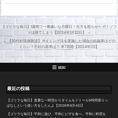
【ゴリラな毎日】1週間で一番嫌いな月曜日！先方を怒らせたぞ！ソフ
ァは寝てしまう【2024年1月22日】 →
投
← 【30代妊活体験談】タイミング法を実施した場合の妊娠率はどの
稿
くらい？不妊の基準は？ #7周期【2024年1月】
ナ
ビ
ゲ
MENU
ー
シ
ョ
最近の投稿
ン
【ゴリラな毎日】貴重な一時預かりタイムをドトール5時間座りっ
ぱなしという使い方をしたんよ【2026年8月4日】
【ゴリラな毎日】平和に遊び、平和にピザを食べ、平和に料理を