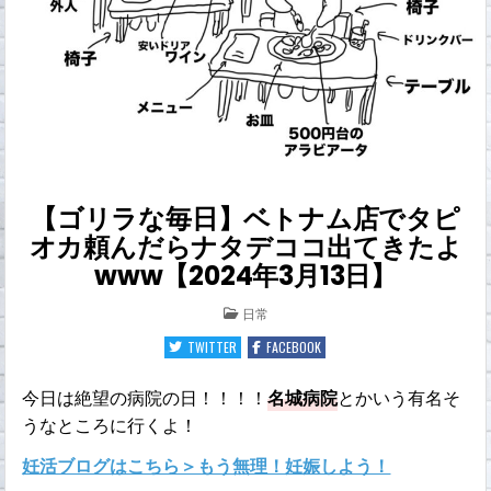
【ゴリラな毎日】ベトナム店でタピ
オカ頼んだらナタデココ出てきたよ
www【2024年3月13日】
POSTED
日常
IN
TWITTER
FACEBOOK
今日は絶望の病院の日！！！！
名城病院
とかいう有名そ
うなところに行くよ！
妊活ブログはこちら＞もう無理！妊娠しよう！