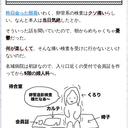
昨日会った部長
いわく、卵管系の検査は
クソ痛い
らし
い。なんと本人は
当日気絶
したとか。
そういった話を聞いていたので、朝からめちゃくちゃ
憂
鬱
だった。
何が楽しくて
、そんな痛い検査を受けに行かないといけ
ないのだ。
名城病院は初診なので、入り口近くの受付で会員証を作
ってから
5階の婦人科
へ。