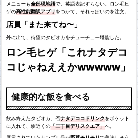
メニューも
全部現地語
で、英語表記すらない。ロン毛ヒ
ゲの
高性能翻訳アプリ
をつかて、それっぽいのを注文。
店員「また来てね〜」
外に出て、待望のタピオカをチューチュー堪能した。
ロン毛ヒゲ「これナタデコ
コじゃねええかwwwww」
健康的な飯を食べる
飲み終えたタピオカ、否
ナタデココドリンク
をポケット
に入れて、駅近くの
「三丁目デリスクエア」
へ。
展示されていたサンプル品が
野菜モリモリ
で美味しそう