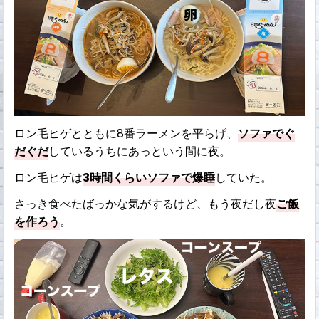
ロン毛ヒゲとともに8番ラーメンを平らげ、
ソファでぐ
だぐだ
しているうちにあっという間に夜。
ロン毛ヒゲは
3時間くらいソファで爆睡
していた。
さっき食べたばっかな気がするけど、もう夜だし夜
ご飯
を作ろう
。