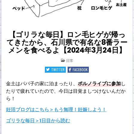
【ゴリラな毎日】ロン毛ヒゲが帰っ
てきたから、石川県で有名な8番ラー
メンを食べるよ【2024年3月24日】
POSTED
日常
IN
TWITTER
FACEBOOK
金土はパパ子の家に泊まったり、
ポルノライブに参加
し
たりで疲れていたので、今日は目覚ましつけないんだか
ら！
妊活ブログはこちら＞もう無理！妊娠しよう！
ゴリラな毎日＞1日目から読む