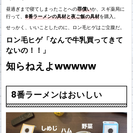
昼過ぎまで寝てしまったことへの
罪償い
か、スギ薬局に
行って、
8番ラーメンの具材と夜ご飯の具材
を購入。
せっかく、いいことしたのに、ロン毛ヒゲはご立腹だ。
ロン毛ヒゲ「なんで牛乳買ってきて
ないの！！」
知らねえよwwwww
8番ラーメンはおいしい