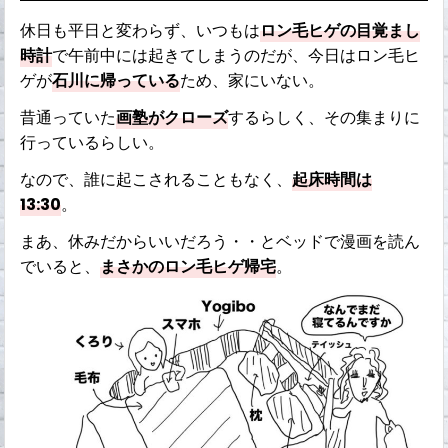
休日も平日と変わらず、いつもは
ロン毛ヒゲの目覚まし
時計
で午前中には起きてしまうのだが、今日はロン毛ヒ
ゲが
石川に帰っている
ため、家にいない。
昔通っていた
画塾がクローズ
するらしく、その集まりに
行っているらしい。
なので、誰に起こされることもなく、
起床時間は
13:30
。
まあ、休みだからいいだろう・・とベッドで漫画を読ん
でいると、
まさかのロン毛ヒゲ帰宅
。