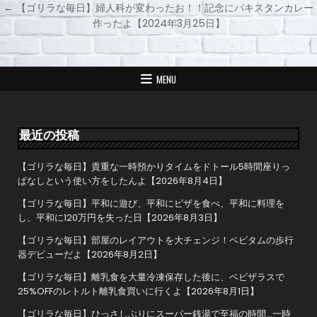
投
← 【ゴリラな毎日】婦人科が変わったお！！記念にパキスタンカレー
稿
作ったよ【2024年3月25日】
ナ
ビ
ゲ
MENU
ー
シ
ョ
最近の投稿
ン
【ゴリラな毎日】貴重な一時預かりタイムをドトール5時間座りっ
ぱなしという使い方をしたんよ【2026年8月4日】
【ゴリラな毎日】平和に遊び、平和にピザを食べ、平和に料理を
し、平和に120万円を失った日【2026年8月3日】
【ゴリラな毎日】部屋のレイアウトを大チェンジ！ベビタムの歩行
器デビューだよ【2026年8月2日】
【ゴリラな毎日】離乳食を大量冷凍保存した後に、ベビザラスで
25%OFFのレトルト離乳食買いに行くよ【2026年8月1日】
【ゴリラな毎日】ひっさしぶりにスーパー銭湯で至福の時間…一時