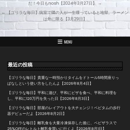
だ！今日もnosh【2024年3月27日】 →
投
← 【ゴリラな毎日】病室で隣の人が一生喋っていると地獄。ラーメン
稿
は外に限る【3月29日】
ナ
ビ
ゲ
MENU
ー
シ
ョ
最近の投稿
ン
【ゴリラな毎日】貴重な一時預かりタイムをドトール5時間座りっ
ぱなしという使い方をしたんよ【2026年8月4日】
【ゴリラな毎日】平和に遊び、平和にピザを食べ、平和に料理を
し、平和に120万円を失った日【2026年8月3日】
【ゴリラな毎日】部屋のレイアウトを大チェンジ！ベビタムの歩行
器デビューだよ【2026年8月2日】
【ゴリラな毎日】離乳食を大量冷凍保存した後に、ベビザラスで
25%OFFのレトルト離乳食買いに行くよ【2026年8月1日】