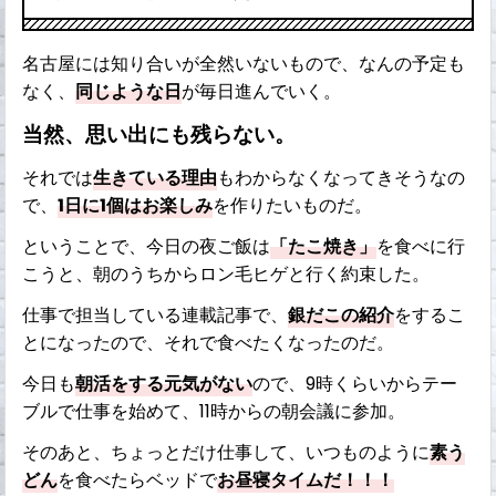
名古屋には知り合いが全然いないもので、なんの予定も
なく、
同じような日
が毎日進んでいく。
当然、思い出にも残らない。
それでは
生きている理由
もわからなくなってきそうなの
で、
1日に1個はお楽しみ
を作りたいものだ。
ということで、今日の夜ご飯は
「たこ焼き」
を食べに行
こうと、朝のうちからロン毛ヒゲと行く約束した。
仕事で担当している連載記事で、
銀だこの紹介
をするこ
とになったので、それで食べたくなったのだ。
今日も
朝活をする元気がない
ので、9時くらいからテー
ブルで仕事を始めて、11時からの朝会議に参加。
そのあと、ちょっとだけ仕事して、いつものように
素う
どん
を食べたらベッドで
お昼寝タイムだ！！！