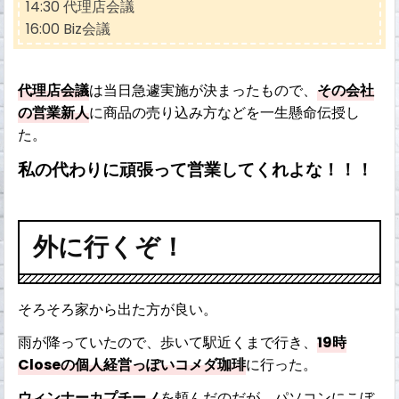
14:30 代理店会議
16:00 Biz会議
代理店会議
は当日急遽実施が決まったもので、
その会社
の営業新人
に商品の売り込み方などを一生懸命伝授し
た。
私の代わりに頑張って営業してくれよな！！！
外に行くぞ！
そろそろ家から出た方が良い。
雨が降っていたので、歩いて駅近くまで行き、
19時
Closeの個人経営っぽいコメダ珈琲
に行った。
ウィンナーカプチーノ
を頼んだのだが、パソコンにこぼ