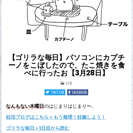
【ゴリラな毎日】パソコンにカプチ
ーノをこぼしたので、たこ焼きを食
べに行ったお【3月28日】
POSTED
日常
IN
TWITTER
FACEBOOK
なんもない木曜日
のはじまりはじまり〜。
妊活ブログはこちら＞もう無理！妊娠しよう！
ゴリラな毎日＞1日目から読む