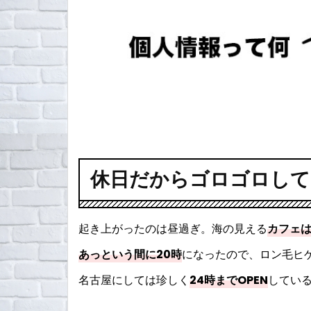
休日だからゴロゴロして
起き上がったのは昼過ぎ。海の見える
カフェ
あっという間に20時
になったので、ロン毛ヒ
名古屋にしては珍しく
24時までOPEN
してい