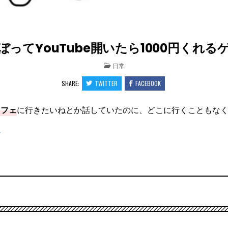
てYouTube開いたら1000円くれるゲ
POSTED
日常
IN
SHARE:
TWITTER
FACEBOOK
カフェ
に行きたいねとか話していたのに、どこに行くこともな
！