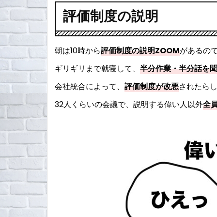
評価制度の説明
朝は10時から
評価制度の説明ZOOM
があるの
ギリギリまで就寝して、
半分作業・半分話
を
会社統合によって、
評価制度が改悪
されたら
32人くらいの会議で、説明する偉い人以外
全