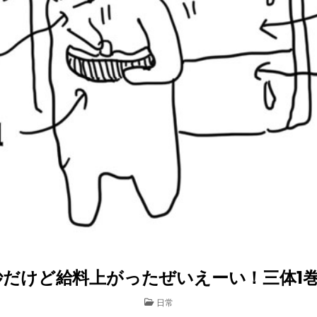
だけど給料上がったぜいえーい！三体1巻読破
POSTED
日常
IN