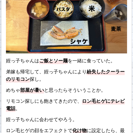
姪っ子ちゃんは
ご飯とソー麺
を一緒に食っていた。
弟嫁も帰宅して、姪っ子ちゃんにより
紛失したクーラー
のリモコン
探し。
めちゃ
部屋が暑い
と思ったらそういうことか。
リモコン探しにも飽きてきたので、
ロン毛ヒゲにテレビ
電話
。
姪っ子ちゃんに会わせてやろう。
ロン毛ヒゲの顔をエフェクトで
化け物
に設定したら、最