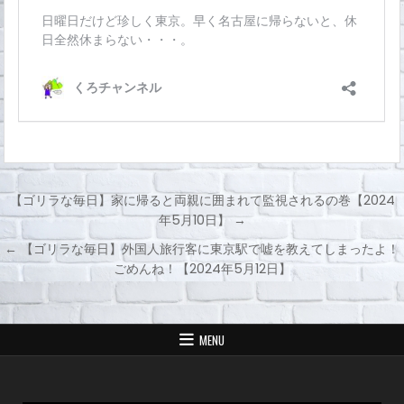
【ゴリラな毎日】家に帰ると両親に囲まれて監視されるの巻【2024
年5月10日】 →
投
← 【ゴリラな毎日】外国人旅行客に東京駅で嘘を教えてしまったよ！
稿
ごめんね！【2024年5月12日】
ナ
ビ
ゲ
MENU
ー
シ