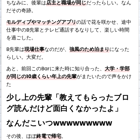
ちなみに、後輩は
店主と職場が同じ
だったらしい。なん
だその奇跡。
モルディブやマッチングアプリ
の話で花を咲かせ、途中
仕事中のB先輩とテレビ通話するなりして、楽しい時間
を過ごした。
B先輩は
現場仕事
なのだが、
強風のため泊まり
になった
らしい。大変だ。
あと、前回このBarに来た時に知り合った、
大学・学部
が同じの10歳くらい年上の先輩
がまたいたので声をかけ
た
少し上の先輩「教えてもらったブロ
グ読んだけど面白くなかったよ」
なんだこいつwwwwwwwww
その後、ほぼ
終電で帰宅
。