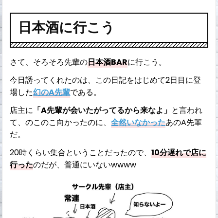
日本酒に行こう
さて、そろそろ先輩の
日本酒BAR
に行こう。
今日誘ってくれたのは、この日記をはじめて2日目に登
場した
幻のA先輩
である。
店主に
「A先輩が会いたがってるから来なよ」
と言われ
て、のこのこ向かったのに、
全然いなかった
あのA先輩
だ。
20時くらい集合ということだったので、
10分遅れで店に
行った
のだが、普通にいないwwww