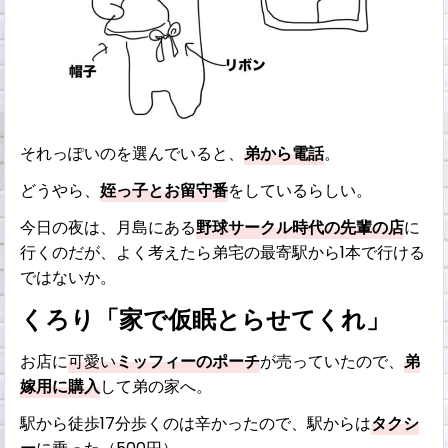
それっぽいのを選んでいると、
弟から電話
。
どうやら、
姪っ子とお留守番
をしているらしい。
今日の夜は、月島にある
野球サークル時代の先輩の店
に
行くのだが、よく考えたら弟宅の最寄駅から1本で行ける
ではないか。
くろり「家で仮眠とらせてくれ」
お店に
可愛い
ミッフィーのポーチ
が売っていたので、
弟
嫁用に購入
して弟の家へ。
駅から徒歩17分歩くのは辛かったので、駅からは
タクシ