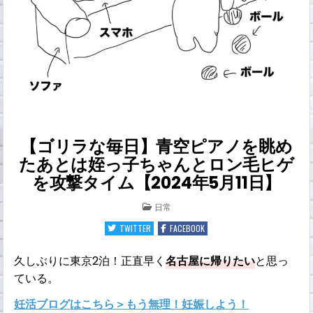
【ゴリラな毎日】青空ピアノを眺め
たあとは姪っ子ちゃんとロン毛ヒゲ
を攻撃タイム【2024年5月11日】
POSTED
日常
IN
TWITTER
FACEBOOK
久しぶりに東京2泊！正直早く
名古屋に帰りたい
と思っ
ている。
妊活ブログはこちら＞もう無理！妊娠しよう！