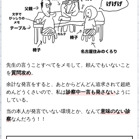
先生の言うことすべてをメモして、頼んでもいないこと
を
質問攻め
。
余計な発言をすると、あとからどんどん追求されて超絶
めんどうくさいので、私は
診察中一言も発さない
ように
している。
当の本人が発言でいない環境とか、なんて
意味のない診
察
なんだろう！！