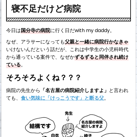
寝不足だけど病院
今日は
国分寺の病院
に行く日だwith my daddy。
なぜ、アラサーになっても
父親と一緒に病院行かなきゃ
いけないんだという話だが、これは中学生の小児科時代
から通っている案件で、なぜか
ずるずると同伴され続け
ている
。
そろそろよくね？？？
病院の先生から
「名古屋の病院紹介しますよ」
と言われ
ても、
食い気味に「けっこうです」と断る父
。