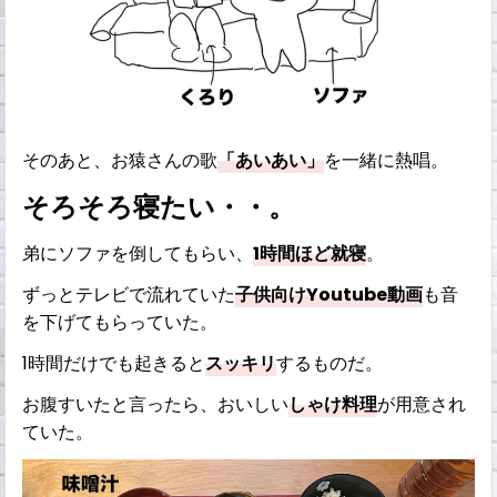
そのあと、お猿さんの歌
「あいあい」
を一緒に熱唱。
そろそろ寝たい・・。
弟にソファを倒してもらい、
1時間ほど就寝
。
ずっとテレビで流れていた
子供向けYoutube動画
も音
を下げてもらっていた。
1時間だけでも起きると
スッキリ
するものだ。
お腹すいたと言ったら、おいしい
しゃけ料理
が用意され
ていた。