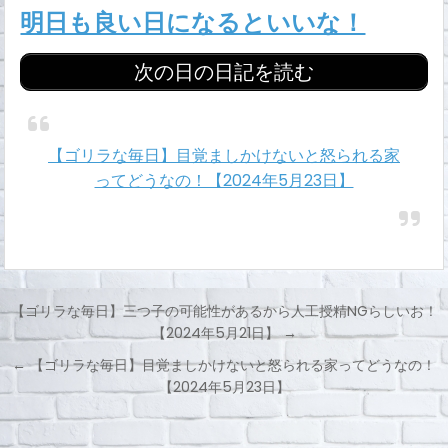
明日も良い日になるといいな！
次の日の日記を読む
【ゴリラな毎日】目覚ましかけないと怒られる家
ってどうなの！【2024年5月23日】
【ゴリラな毎日】三つ子の可能性があるから人工授精NGらしいお！
【2024年5月21日】 →
投
← 【ゴリラな毎日】目覚ましかけないと怒られる家ってどうなの！
稿
【2024年5月23日】
ナ
ビ