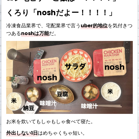
くろり「noshだよー！！！！」
冷凍食品業界で、宅配業界で言う
uber的地位
を気付きつ
つある
noshは万能
だ。
お米を炊いてもしゃもしゃ食べて寝た。
外出しない1日
はめちゃくちゃ短い。