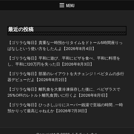
ゲ
MENU
ー
シ
ョ
最近の投稿
ン
【ゴリラな毎日】貴重な一時預かりタイムをドトール5時間座りっ
ぱなしという使い方をしたんよ【2026年8月4日】
【ゴリラな毎日】平和に遊び、平和にピザを食べ、平和に料理を
し、平和に120万円を失った日【2026年8月3日】
【ゴリラな毎日】部屋のレイアウトを大チェンジ！ベビタムの歩行
器デビューだよ【2026年8月2日】
【ゴリラな毎日】離乳食を大量冷凍保存した後に、ベビザラスで
25%OFFのレトルト離乳食買いに行くよ【2026年8月1日】
【ゴリラな毎日】ひっさしぶりにスーパー銭湯で至福の時間…一時
預かりって最高じゃねえか【2026年7月31日】