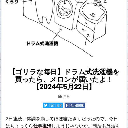
【ゴリラな毎日】ドラム式洗濯機を
買ったら、メロンが届いたよ！
【2024年5月22日】
POSTED
日常
IN
TWITTER
FACEBOOK
2日連続、体調を崩してほぼ寝たきりだったので、今日
はちょっくら
仕事復帰
しようじゃないか。朝活も外活も