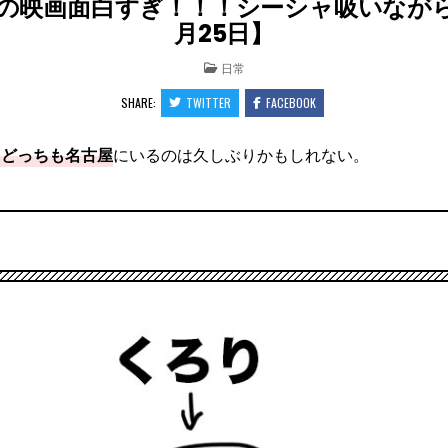
の映画面白すぎ！！！シーシャ吸いながら講
月25日】
POSTED
日常
IN
SHARE:
TWITTER
FACEBOOK
日どっちも名古屋
にいるのは久しぶりかもしれない。