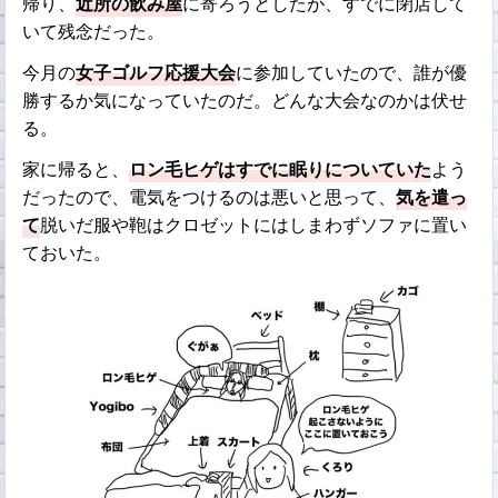
帰り、
近所の飲み屋
に寄ろうとしたが、すでに閉店して
いて残念だった。
今月の
女子ゴルフ応援大会
に参加していたので、誰が優
勝するか気になっていたのだ。どんな大会なのかは伏せ
る。
家に帰ると、
ロン毛ヒゲはすでに眠りについていた
よう
だったので、電気をつけるのは悪いと思って、
気を遣っ
て
脱いだ服や鞄はクロゼットにはしまわずソファに置い
ておいた。