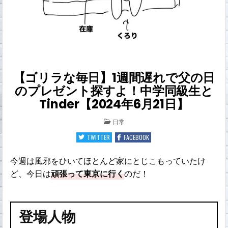
【ゴリラな毎日】1週間遅れで父の日
のプレゼント探すよ！中学同級生と
Tinder【2024年6月21日】
POSTED
日常
IN
TWITTER
FACEBOOK
今週は風邪をひいてほとんど家にとじこもっていたけ
ど、今日は
頑張って東京に行く
のだ！
登場人物