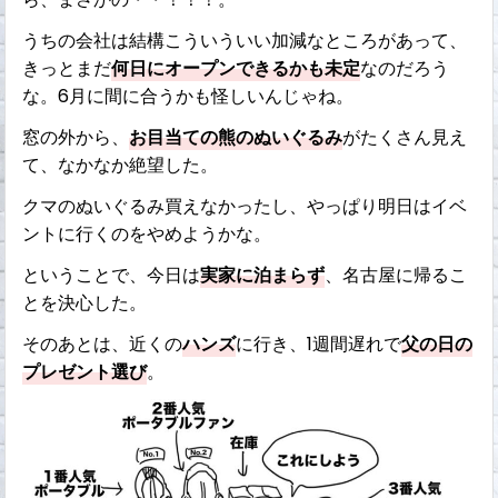
うちの会社は結構こういういい加減なところがあって、
きっとまだ
何日にオープンできるかも未定
なのだろう
な。6月に間に合うかも怪しいんじゃね。
窓の外から、
お目当ての熊のぬいぐるみ
がたくさん見え
て、なかなか絶望した。
クマのぬいぐるみ買えなかったし、やっぱり明日はイベ
ントに行くのをやめようかな。
ということで、今日は
実家に泊まらず
、名古屋に帰るこ
とを決心した。
そのあとは、近くの
ハンズ
に行き、1週間遅れで
父の日の
プレゼント選び
。