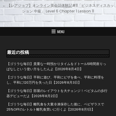
投
← 【レアジョブ】オンライン英会話体験記#11「ビジネスディスカッ
稿
ション 中級」 Level 6 Chapter 1 Lesson 11
ナ
ビ
ゲ
MENU
ー
シ
ョ
最近の投稿
ン
【ゴリラな毎日】貴重な一時預かりタイムをドトール5時間座りっ
ぱなしという使い方をしたんよ【2026年8月4日】
【ゴリラな毎日】平和に遊び、平和にピザを食べ、平和に料理を
し、平和に120万円を失った日【2026年8月3日】
【ゴリラな毎日】部屋のレイアウトを大チェンジ！ベビタムの歩行
器デビューだよ【2026年8月2日】
【ゴリラな毎日】離乳食を大量冷凍保存した後に、ベビザラスで
25%OFFのレトルト離乳食買いに行くよ【2026年8月1日】