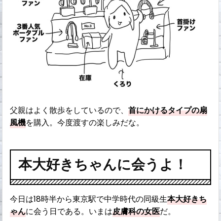
父親はよく散歩をしているので、
首にかけるタイプの扇
風機
を購入。今度渡すの楽しみだな。
本大好きちゃんに会うよ！
今日は18時半から東京駅で中学時代の同級生
本大好きち
ゃん
に会う日である。いまは
皮膚科の女医
だ。