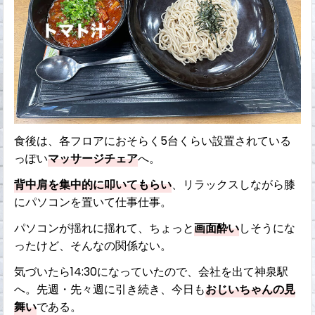
食後は、各フロアにおそらく5台くらい設置されている
っぽい
マッサージチェア
へ。
背中肩を集中的に叩いてもらい
、リラックスしながら膝
にパソコンを置いて仕事仕事。
パソコンが揺れに揺れて、ちょっと
画面酔い
しそうにな
ったけど、そんなの関係ない。
気づいたら14:30になっていたので、会社を出て神泉駅
へ。先週・先々週に引き続き、今日も
おじいちゃんの見
舞い
である。