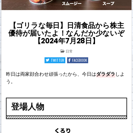
【ゴリラな毎日】日清食品から株主
優待が届いたよ！なんだか少ないぞ
【2024年7月28日】
POSTED
日常
IN
TWITTER
FACEBOOK
昨日は両家顔合わせ頑張ったから、今日は
ダラダラ
しよ
う。
登場人物