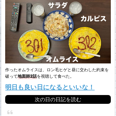
作ったオムライスは、ロン毛ヒゲと昼に交わした約束を
破って
地面師2話
を視聴して食べた。
明日も良い日になるといいな！
次の日の日記を読む