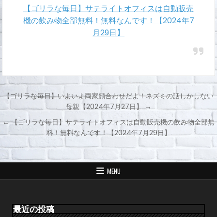
【ゴリラな毎日】サテライトオフィスは自動販売
機の飲み物全部無料！無料なんです！【2024年7
月29日】
【ゴリラな毎日】いよいよ両家顔合わせだよ！ネズミの話しかしない
母親【2024年7月27日】 →
投
← 【ゴリラな毎日】サテライトオフィスは自動販売機の飲み物全部無
稿
料！無料なんです！【2024年7月29日】
ナ
ビ
ゲ
MENU
ー
シ
ョ
最近の投稿