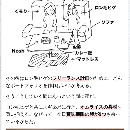
その後はロン毛ヒゲの
フリーランス計画
のために、どん
なポートフォリオを作ればいいか考える。
そうこうしている間にあっという間に夜だ。
ロン毛ヒゲと共にスギ薬局に行き、
オムライスの具材
を
買い揃える。なぜって、今日
賞味期限の卵が5つ
も余っ
ているからだ。