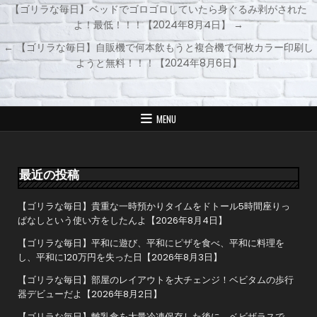
【ゴリラな毎日】ベッドでゴロゴロしていたら身ぐるみ剥がされた
よ！最低！！！【2024年8月4日】 →
投
← 【ゴリラな毎日】自販機で何本飲もうと複合機で何枚カラー印刷し
稿
ようと無料！！！【2024年8月6日】
ナ
ビ
ゲ
MENU
ー
シ
ョ
最近の投稿
ン
【ゴリラな毎日】貴重な一時預かりタイムをドトール5時間座りっ
ぱなしという使い方をしたんよ【2026年8月4日】
【ゴリラな毎日】平和に遊び、平和にピザを食べ、平和に料理を
し、平和に120万円を失った日【2026年8月3日】
【ゴリラな毎日】部屋のレイアウトを大チェンジ！ベビタムの歩行
器デビューだよ【2026年8月2日】
【ゴリラな毎日】離乳食を大量冷凍保存した後に、ベビザラスで