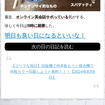
最近、
オンライン英会話サボっている
気がする。
珍しく今日は
11時に就寝
した。
明日も良い日になるといいな！
次の日の日記を読む
【ゴリラな毎日】自販機で何本飲もうと複合機で
何枚カラー印刷しようと無料！！！【2024年8月6
日】