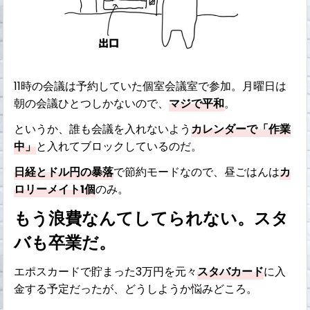
11時の会議は予約していた個室会議室で参加。月曜日は
朝の会議ひとつしかないので、
マジで平和
。
というか、誰も会議を入れないよう
カレンダーで「作業
中」
と入れてブロックしているのだ。
日経とドル円の暴落
で節約モードなので、昼ごはんは
カ
ロリーメイト1個
のみ。
もう浪費なんてしてられない。スタ
バも卒業だ。
エポスカードで貯まった3万円を元々
スタバカード
に入
金する予定だったが、どうしようか悩みどころ。