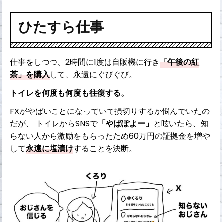
ひたすら仕事
仕事をしつつ、2時間に1度は自販機に行き
「午後の紅
茶」を購入
して、永遠にぐびぐび。
トイレを何度も何度も往復する。
FXがやばいことになっていて損切りするか悩んでいたの
だが、 トイレからSNSで
「やばぽよー」
と呟いたら、知
らない人から激励をもらったため60万円の証拠金を増や
して
永遠に塩漬け
することを決断。