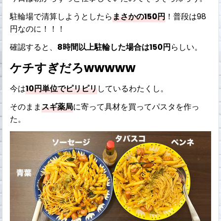
駐輪場で清算しようとしたら
まさかの150円
！普段は98
円なのに！！！
確認すると、
8時間以上駐輪した場合は150円
らしい。
ケチすぎだろwwwww
今は
10円単位でピリピリ
しているわたくし。
そのまま
スギ薬局
に寄って具材を買ってパスタを作っ
た。