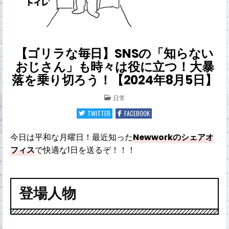
【ゴリラな毎日】SNSの「知らない
おじさん」も時々は役に立つ！大暴
落を乗り切ろう！【2024年8月5日】
POSTED
日常
IN
TWITTER
FACEBOOK
今日は平和な月曜日！最近知った
Newworkのシェアオ
フィス
で快適な1日を送るぞ！！！
登場人物