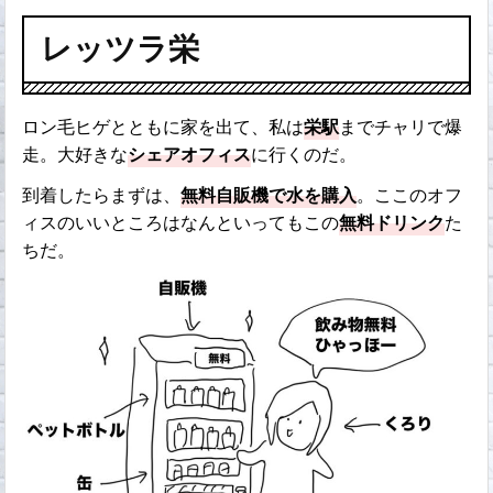
レッツラ栄
ロン毛ヒゲとともに家を出て、私は
栄駅
までチャリで爆
走。大好きな
シェアオフィス
に行くのだ。
到着したらまずは、
無料自販機で水を購入
。ここのオフ
ィスのいいところはなんといってもこの
無料ドリンク
た
ちだ。