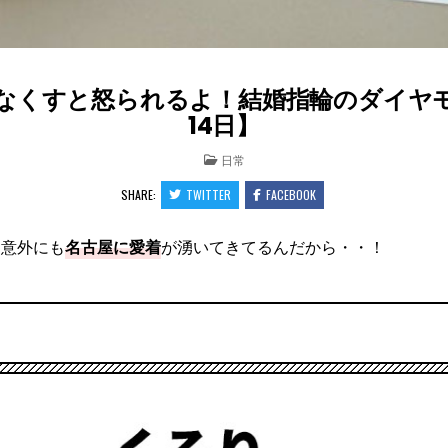
なくすと怒られるよ！結婚指輪のダイヤモン
14日】
POSTED
日常
IN
SHARE:
TWITTER
FACEBOOK
！意外にも
名古屋に愛着
が湧いてきてるんだから・・！