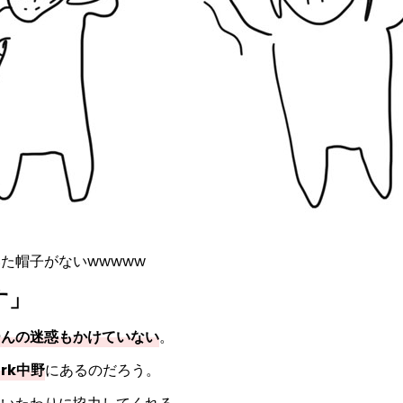
た帽子がないwwwww
す」
ーんの迷惑もかけていない
。
rk中野
にあるのだろう。