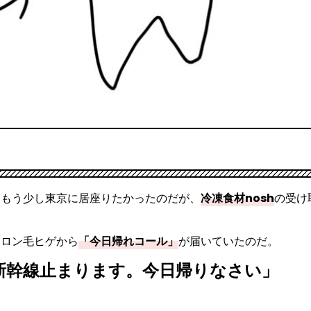
はもう少し東京に居座りたかったのだが、
冷凍食材nosh
の受け
。ロン毛ヒゲから
「今日帰れコール」
が届いていたのだ。
新幹線止まります。今日帰りなさい」
。