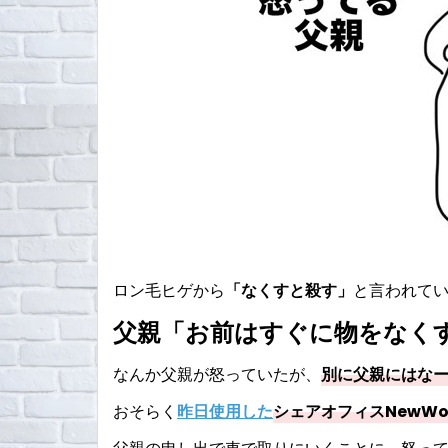
ロン毛ヒゲから
「なくすと殺す」
と言われてい
父親「お前はすぐに物をなく
なんか父親が怒っていたが、
別に父親にはな
おそらく
昨日使用した
シェアオフィスNewWo