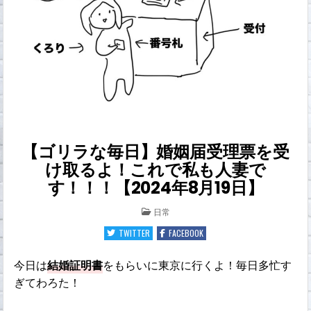
【ゴリラな毎日】婚姻届受理票を受
け取るよ！これで私も人妻で
す！！！【2024年8月19日】
POSTED
日常
IN
TWITTER
FACEBOOK
今日は
結婚証明書
をもらいに東京に行くよ！毎日多忙す
ぎてわろた！