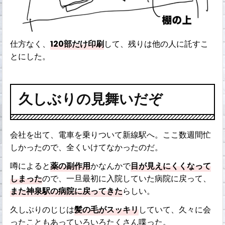
仕方なく、
120部だけ印刷
して、残りは他の人に託すこ
とにした。
久しぶりの見舞いだぞ
会社を出て、電車を乗りついて新線駅へ。ここ数週間忙
しかったので、全くいけてなかったのだ。
噂によると
薬の副作用
かなんかで
目が見えにくくなって
しまった
ので、一旦最初に入院していた病院に戻って、
また神泉駅の病院に戻ってきた
らしい。
久しぶりのじじは
髪の毛がスッキリ
していて、久々に会
ったこともあっていろいろたくさん喋った。