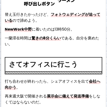
替え玉行きたかったけど、
フォトウェディングが迫って
いる
ので諦めよう。
NewWork中野
に着いたのは13時50分。
一蘭滞在時間は
驚きの8分くらい
である。自分を褒めた
い。
さてオフィスに行こう
打ち合わせが終わったら、シェアオフィスを出て
会社へ
向かう
。
再来週大阪で開催される
展示会に備えて発送準備
をしな
くてはならないのだ。