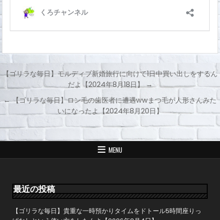
【ゴリラな毎日】モルディブ新婚旅行に向けて1日中買い出しをするん
だよ【2024年8月18日】 →
投
← 【ゴリラな毎日】ロン毛の歯医者に遭遇wwまつ毛が人形さんみた
稿
いになったよ【2024年8月20日】
ナ
ビ
ゲ
MENU
ー
シ
ョ
最近の投稿
ン
【ゴリラな毎日】貴重な一時預かりタイムをドトール5時間座りっ