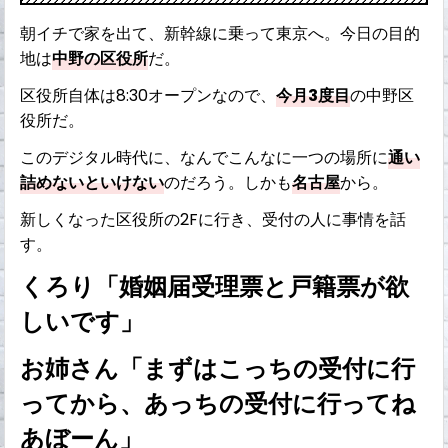
朝イチで家を出て、新幹線に乗って東京へ。今日の目的
地は
中野の区役所
だ。
区役所自体は8:30オープンなので、
今月3度目
の中野区
役所だ。
このデジタル時代に、なんでこんなに一つの場所に
通い
詰めないといけない
のだろう。しかも
名古屋
から。
新しくなった区役所の2Fに行き、受付の人に事情を話
す。
くろり「婚姻届受理票と戸籍票が欲
しいです」
お姉さん「まずはこっちの受付に行
ってから、あっちの受付に行ってね
あぼーん」