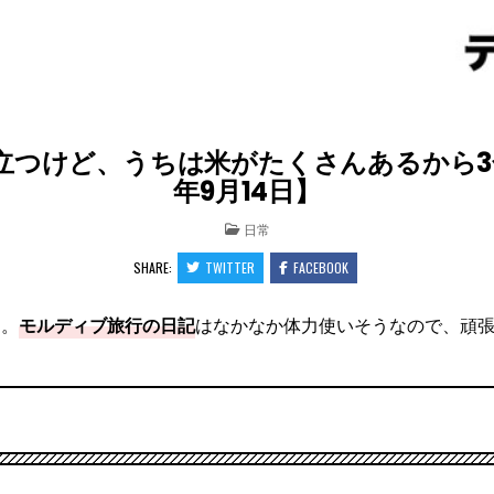
立つけど、うちは米がたくさんあるから3合
年9月14日】
POSTED
日常
IN
SHARE:
TWITTER
FACEBOOK
ん。
モルディブ旅行の日記
はなかなか体力使いそうなので、頑