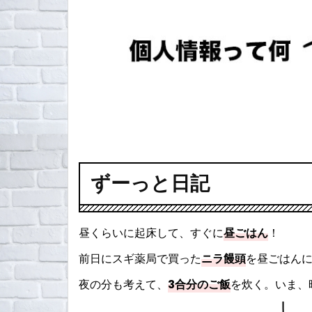
ずーっと日記
昼くらいに起床して、すぐに
昼ごはん
！
前日にスギ薬局で買った
ニラ饅頭
を昼ごはん
夜の分も考えて、
3合分のご飯
を炊く。いま、