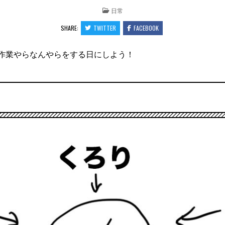
POSTED
日常
IN
SHARE:
TWITTER
FACEBOOK
作業やらなんやらをする日にしよう！