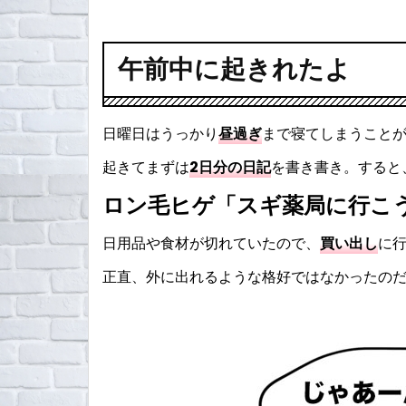
午前中に起きれたよ
日曜日はうっかり
昼過ぎ
まで寝てしまうことが
起きてまずは
2日分の日記
を書き書き。すると
ロン毛ヒゲ「スギ薬局に行こ
日用品や食材が切れていたので、
買い出し
に
正直、外に出れるような格好ではなかったの