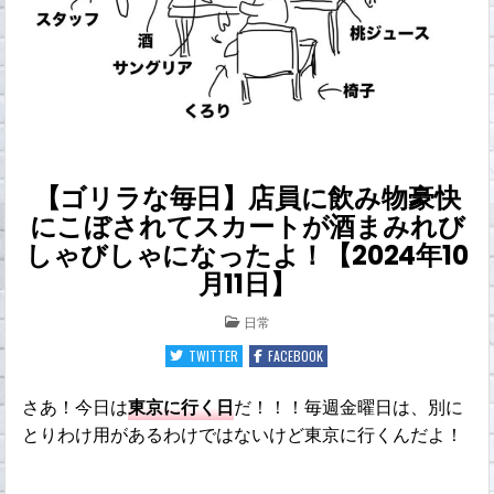
【ゴリラな毎日】店員に飲み物豪快
にこぼされてスカートが酒まみれび
しゃびしゃになったよ！【2024年10
月11日】
POSTED
日常
IN
TWITTER
FACEBOOK
さあ！今日は
東京に行く日
だ！！！毎週金曜日は、別に
とりわけ用があるわけではないけど東京に行くんだよ！