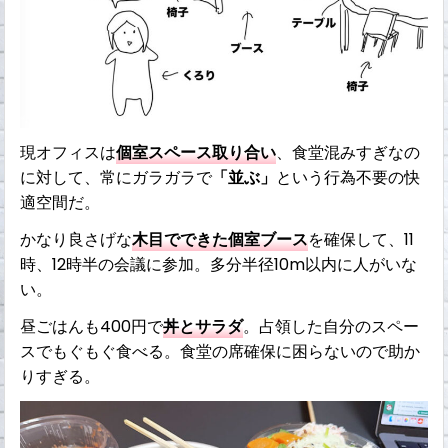
現オフィスは
個室スペース取り合い
、食堂混みすぎなの
に対して、常にガラガラで
「並ぶ」
という行為不要の快
適空間だ。
かなり良さげな
木目でできた個室ブース
を確保して、11
時、12時半の会議に参加。多分半径10m以内に人がいな
い。
昼ごはんも400円で
丼とサラダ
。占領した自分のスペー
スでもぐもぐ食べる。食堂の席確保に困らないので助か
りすぎる。