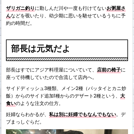
ザリガニ釣り
に勤しんだ川や一度も行けてない
お粥屋さ
ん
などを覗いたり、幼少期に思いを馳せているうちに予
約の時間だ。
部長は元気だよ
部長はすでにアジア料理屋についていて、
店前の椅子
に
座って待機していたので合流して店内へ。
サイドディッシュ3種類、メイン2種（パッタイとカニ炒
飯）からのサイド追加1種からのデザート2種という、
大
食い
のような注文の仕方。
妊婦ならわかるが、
私は別に妊婦でもなんでもない
。デ
ブまっしぐらだ。