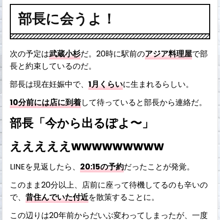
部長に会うよ！
次の予定は
武蔵小杉
だ。20時に駅前の
アジア料理屋
で部
長と約束しているのだ。
部長は現在妊娠中で、
1月くらい
に生まれるらしい。
10分前には店に到着
して待っていると部長から連絡だ。
部長「今から出るぽよ〜」
えええええwwwwwwwww
LINEを見返したら、
20:15の予約
だったことが発覚。
このまま20分以上、店前に座って待機してるのも辛いの
で、
昔住んでいた付近
を散策することに。
この辺りは20年前からだいぶ変わってしまったが、一度