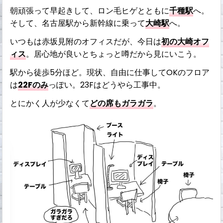
朝頑張って早起きして、ロン毛ヒゲとともに
千種駅
へ。
そして、名古屋駅から新幹線に乗って
大崎駅
へ。
いつもは赤坂見附のオフィスだが、今日は
初の大崎オフ
ィス
。居心地が良いとちょっと噂だから見にいこう。
駅から徒歩5分ほど。現状、自由に仕事してOKのフロア
は
22Fのみ
っぽい。23Fはどうやら工事中。
とにかく人が少なくて
どの席もガラガラ
。