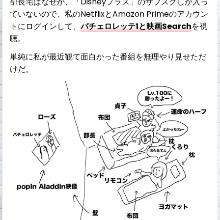
部長宅はなぜか、「Disneyプラス」のサブスクしか入っ
ていないので、私のNetflixとAmazon Primeのアカウン
トにログインして、
バチェロレッテ1と映画Search
を視
聴。
単純に私が最近観て面白かった番組を無理やり見せただ
けだ。