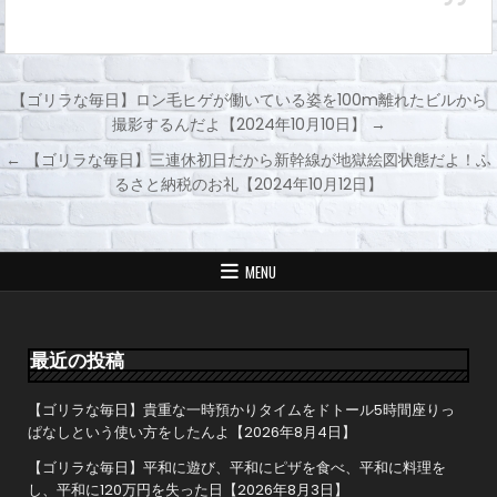
【ゴリラな毎日】ロン毛ヒゲが働いている姿を100m離れたビルから
撮影するんだよ【2024年10月10日】 →
投
← 【ゴリラな毎日】三連休初日だから新幹線が地獄絵図状態だよ！ふ
稿
るさと納税のお礼【2024年10月12日】
ナ
ビ
ゲ
MENU
ー
シ
ョ
最近の投稿
ン
【ゴリラな毎日】貴重な一時預かりタイムをドトール5時間座りっ
ぱなしという使い方をしたんよ【2026年8月4日】
【ゴリラな毎日】平和に遊び、平和にピザを食べ、平和に料理を
し、平和に120万円を失った日【2026年8月3日】