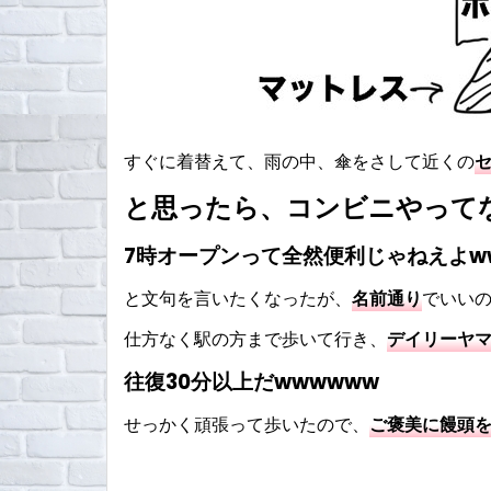
すぐに着替えて、雨の中、傘をさして近くの
と思ったら、コンビニやってな
7時オープンって全然便利じゃねえよw
と文句を言いたくなったが、
名前通り
でいい
仕方なく駅の方まで歩いて行き、
デイリーヤ
往復30分以上だwwwwww
せっかく頑張って歩いたので、
ご褒美に饅頭