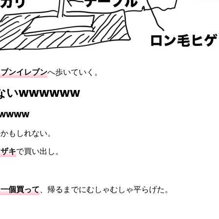
セブンイレブン
へ歩いていく。
いwwwwww
wwww
のかもしれない。
マザキ
で買い出し。
を一個買って
、帰るまでにむしゃむしゃ平らげた。