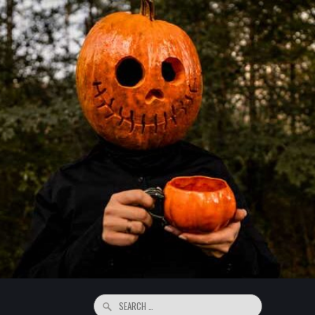
Search
for: