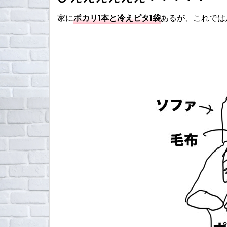
家に
ポカリ1本と冷えピタ1袋
あるが、これでは