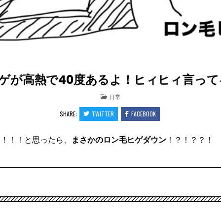
が高熱で40度あるよ！ヒィヒィ言ってる！
POSTED
日常
IN
SHARE:
TWITTER
FACEBOOK
！！！！と思ったら、
まさかのロン毛ヒゲダウン
！？！？？！