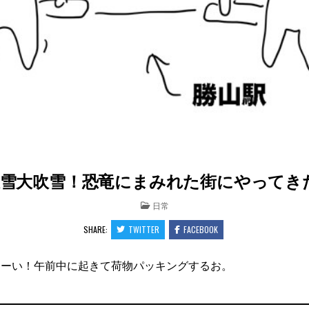
雪大吹雪！恐竜にまみれた街にやってきたよ！
POSTED
日常
IN
SHARE:
TWITTER
FACEBOOK
えーい！午前中に起きて荷物パッキングするお。