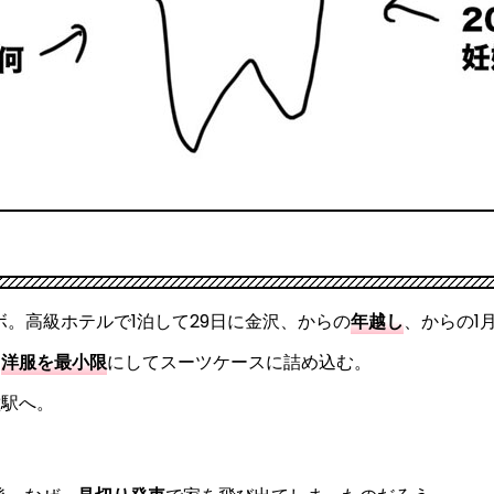
ボ。高級ホテルで1泊して29日に金沢、からの
年越し
、からの1
く
洋服を最小限
にしてスーツケースに詰め込む。
種駅へ。