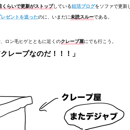
前くらいで更新がストップ
している
妊活ブログ
をソファで更新
プレゼントを送った
のに、いまだに
未読スルー
である。
で、ロン毛ヒゲとともに近くの
クレープ屋
にでも行こう。
Tクレープなのだ！！！」