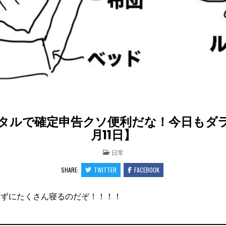
タルで確定申告クソ便利だな！今日もダラダ
月11日】
POSTED
日常
IN
SHARE:
TWITTER
FACEBOOK
けずにたくさん寝るのだぞ！！！！