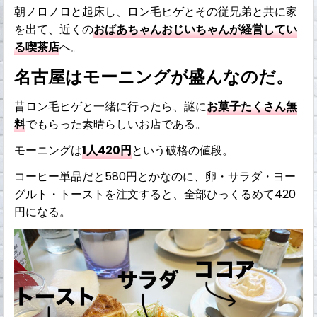
朝ノロノロと起床し、ロン毛ヒゲとその従兄弟と共に家
を出て、近くの
おばあちゃんおじいちゃんが経営してい
る
喫茶店
へ。
名古屋はモーニングが盛んなのだ。
昔ロン毛ヒゲと一緒に行ったら、謎に
お菓子たくさん無
料
でもらった素晴らしいお店である。
モーニングは
1人420円
という破格の値段。
コーヒー単品だと580円とかなのに、卵・サラダ・ヨー
グルト・トーストを注文すると、全部ひっくるめて420
円になる。