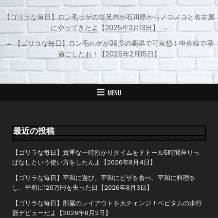
【ゴリラな毎日】ロン毛ヒゲの従兄弟が石川県からノコノコと名古屋
にやってきたよ【2025年2月13日】 →
投
← 【ゴリラな毎日】ロン毛ヒゲが39度の高温で可哀想！中央線で寝
稿
過ごしたお！【2025年2月15日】
ナ
ビ
ゲ
MENU
ー
シ
ョ
最近の投稿
ン
【ゴリラな毎日】貴重な一時預かりタイムをドトール5時間座りっ
ぱなしという使い方をしたんよ【2026年8月4日】
【ゴリラな毎日】平和に遊び、平和にピザを食べ、平和に料理を
し、平和に120万円を失った日【2026年8月3日】
【ゴリラな毎日】部屋のレイアウトを大チェンジ！ベビタムの歩行
器デビューだよ【2026年8月2日】