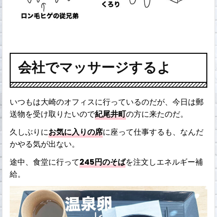
会社でマッサージするよ
いつもは大崎のオフィスに行っているのだが、今日は郵
送物を受け取りたいので
紀尾井町
の方に来たのだ。
久しぶりに
お気に入りの席
に座って仕事するも、なんだ
かやる気が出ない。
途中、食堂に行って
245円のそば
を注文しエネルギー補
給。