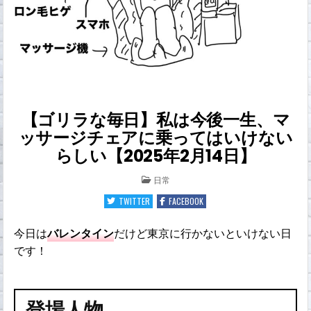
【ゴリラな毎日】私は今後一生、マ
ッサージチェアに乗ってはいけない
らしい【2025年2月14日】
POSTED
日常
IN
TWITTER
FACEBOOK
今日は
バレンタイン
だけど東京に行かないといけない日
です！
登場人物