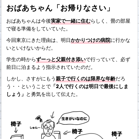
おばあちゃん「お帰りなさい」
おばあちゃんは今後
実家で一緒に住む
らしく、畳の部屋
で寝る準備をしていていた。
今回東京にきた理由は、明日
かかりつけの病院
に行かな
いといけないからだ。
学生の時から
ずーっと父親付き添い
で行っていて、必ず
前日に泊まるよう指示されていたのだ。
しかし、さすがにもう
親子で行くのは限界な年齢
だろ
う・・ということで
「2人で行くのは明日で最後にしま
しょう」
と勇気を出して伝えた。