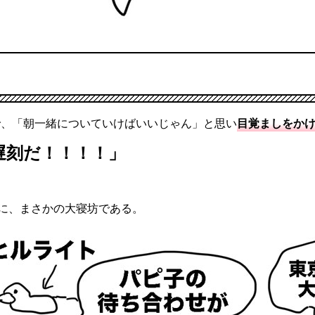
で、「朝一緒についていけばいいじゃん」と思い
目覚ましをか
遅刻だ！！！！」
に、まさかの大寝坊である。