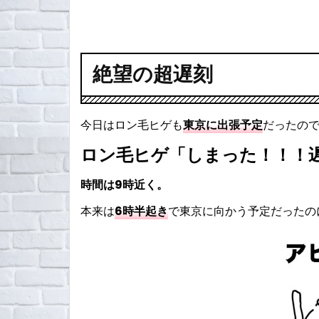
絶望の超遅刻
今日はロン毛ヒゲも
東京に出張予定
だったの
ロン毛ヒゲ「しまった！！！
時間は9時近く。
本来は
6時半起き
で東京に向かう予定だったの