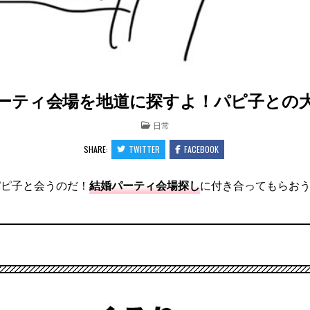
ティ会場を地道に探すよ！パピ子との大冒
POSTED
日常
IN
SHARE:
TWITTER
FACEBOOK
パピ子と会うのだ！
結婚パーティ会場探し
に付き合ってもらお