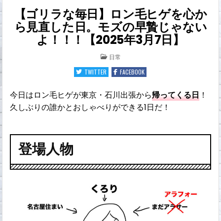
【ゴリラな毎日】ロン毛ヒゲを心か
ら見直した日。モズの早贄じゃない
よ！！！【2025年3月7日】
POSTED
日常
IN
TWITTER
FACEBOOK
今日はロン毛ヒゲが東京・石川出張から
帰ってくる日
！
久しぶりの誰かとおしゃべりができる1日だ！
登場人物