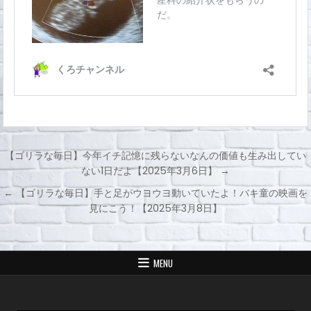
【ゴリラな毎日】今年イチ記憶に残らないなんの価値も生み出してい
ない1日だよ【2025年3月6日】 →
投
← 【ゴリラな毎日】手と足がウヨウヨ動いていたよ！バキ童の映画を
稿
見にこう！【2025年3月8日】
ナ
ビ
ゲ
MENU
ー
シ