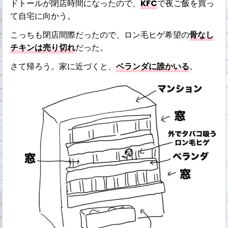
ドトールが閉店時間になったので、
KFC
で夜ご飯を買っ
て自宅に向かう。
こっちも閉店間際だったので、ロン毛ヒゲ希望の
骨なし
チキンは売り切れ
だった。
さて帰ろう。家に近づくと、
ベランダに誰かいる
。