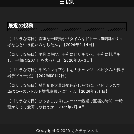
ゲ
MENU
ー
シ
ョ
最近の投稿
ン
【ゴリラな毎日】貴重な一時預かりタイムをドトール5時間座りっ
ぱなしという使い方をしたんよ【2026年8月4日】
【ゴリラな毎日】平和に遊び、平和にピザを食べ、平和に料理を
し、平和に120万円を失った日【2026年8月3日】
【ゴリラな毎日】部屋のレイアウトを大チェンジ！ベビタムの歩行
器デビューだよ【2026年8月2日】
【ゴリラな毎日】離乳食を大量冷凍保存した後に、ベビザラスで
25%OFFのレトルト離乳食買いに行くよ【2026年8月1日】
【ゴリラな毎日】ひっさしぶりにスーパー銭湯で至福の時間…一時
預かりって最高じゃねえか【2026年7月31日】
Copyright © 2026 くろチャンネル