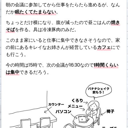
朝の会議に参加してから仕事をたらたら進めるが、なん
だか
眠たくてたまらない
。
ちょっとだけ横になり、腹が減ったので昼ごはんの
焼き
そば
を作る。具は冷凍豚肉のみだ。
このまま家にいると仕事に集中できなさそうなので、家
の前にあるキレイなお姉さんが経営している
カフェ
にで
も行こう。
今の時間は15時で、次の会議が16:30なので
1時間くらい
は集中
できるだろう。