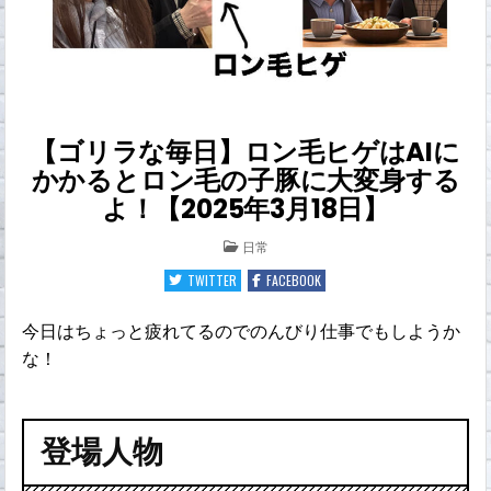
【ゴリラな毎日】ロン毛ヒゲはAIに
かかるとロン毛の子豚に大変身する
よ！【2025年3月18日】
POSTED
日常
IN
TWITTER
FACEBOOK
今日はちょっと疲れてるのでのんびり仕事でもしようか
な！
登場人物