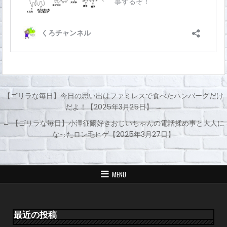
【ゴリラな毎日】今日の思い出はファミレスで食べたハンバーグだけ
だよ！【2025年3月25日】 →
投
← 【ゴリラな毎日】小澤征爾好きおじいちゃんの電話揉め事と大人に
稿
なったロン毛ヒゲ【2025年3月27日】
ナ
ビ
ゲ
MENU
ー
シ
ョ
最近の投稿