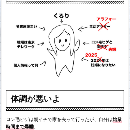
体調が悪いよ
ロン毛ヒゲは朝イチで家を去って行ったが、自分は
始業
時間まで爆睡
。