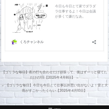
【ゴリラな毎日】夜の打ち合わせだけ頑張って、後はずーっと寝てた
だけの1日【2025年4月8日】 →
投
← 【ゴリラな毎日】今日も今日とて仕事以外思い出がないよ！雷と大
稿
雨がすごかったくらい【2025年4月10日】
ナ
ビ