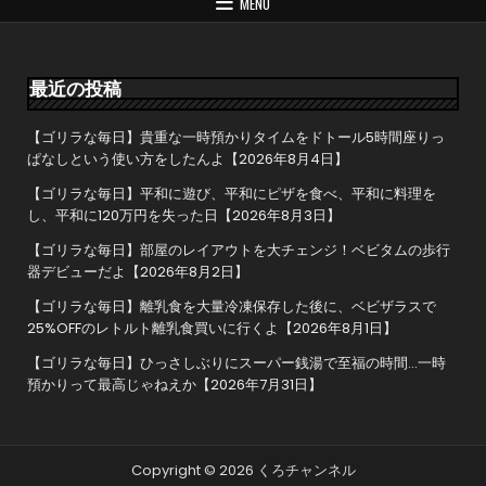
ゲ
MENU
ー
シ
ョ
最近の投稿
ン
【ゴリラな毎日】貴重な一時預かりタイムをドトール5時間座りっ
ぱなしという使い方をしたんよ【2026年8月4日】
【ゴリラな毎日】平和に遊び、平和にピザを食べ、平和に料理を
し、平和に120万円を失った日【2026年8月3日】
【ゴリラな毎日】部屋のレイアウトを大チェンジ！ベビタムの歩行
器デビューだよ【2026年8月2日】
【ゴリラな毎日】離乳食を大量冷凍保存した後に、ベビザラスで
25%OFFのレトルト離乳食買いに行くよ【2026年8月1日】
【ゴリラな毎日】ひっさしぶりにスーパー銭湯で至福の時間…一時
預かりって最高じゃねえか【2026年7月31日】
Copyright © 2026 くろチャンネル