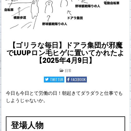
【ゴリラな毎日】ドアラ集団が邪魔
でLUUPロン毛ヒゲに置いてかれたよ
【2025年4月9日】
POSTED
日常
IN
TWITTER
FACEBOOK
今日も今日とて労働の日！朝起きてダラダラと仕事でも
しようじゃないか。
登場人物