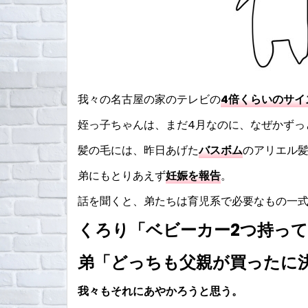
我々の名古屋の家のテレビの
4倍くらいのサイ
姪っ子ちゃんは、まだ4月なのに、なぜかずっ
髪の毛には、昨日あげた
バスボム
のアリエル
弟にもとりあえず
妊娠を報告
。
話を聞くと、弟たちは育児系で必要なもの一
くろり「ベビーカー2つ持っ
弟「どっちも父親が買ったに
我々もそれにあやかろうと思う。