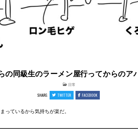
の同級生のラーメン屋行ってからのアパホ
POSTED
日常
IN
SHARE:
TWITTER
FACEBOOK
泊まっているから気持ちが楽だ。