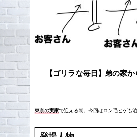
【ゴリラな毎日】弟の家から
東京の実家
で迎える朝。今回はロン毛ヒゲも
登場人物