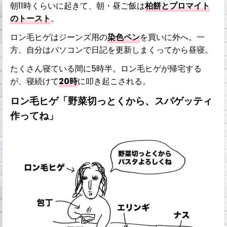
朝11時くらいに起きて、朝・昼ご飯は
柏餅とプロマイト
のトースト
。
ロン毛ヒゲはジーンズ用の
染色ペン
を買いに外へ。一
方、自分はパソコンで日記を更新しまくってから昼寝。
たくさん寝ている間に5時半。ロン毛ヒゲが帰宅する
が、寝続けて
20時
に叩き起こされる。
ロン毛ヒゲ「野菜切っとくから、スパゲッティ
作ってね」