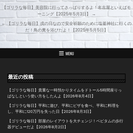
【ゴリラな毎日】美容院に行ってさっぱりするよ！名古屋といえばモ
ーニング【2025年5月3日】 →
投
← 【ゴリラな毎日】戌の日なので安全祈願のために塩釜神社に行くの
稿
だ！鳥の糞を浴びたよ！【2025年5月5日】
ナ
ビ
ゲ
MENU
ー
シ
ョ
最近の投稿
ン
【ゴリラな毎日】貴重な一時預かりタイムをドトール5時間座りっ
ぱなしという使い方をしたんよ【2026年8月4日】
【ゴリラな毎日】平和に遊び、平和にピザを食べ、平和に料理を
し、平和に120万円を失った日【2026年8月3日】
【ゴリラな毎日】部屋のレイアウトを大チェンジ！ベビタムの歩行
器デビューだよ【2026年8月2日】