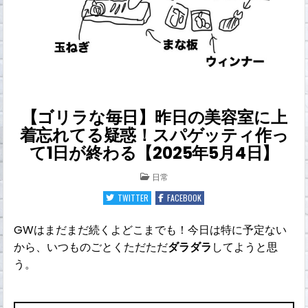
【ゴリラな毎日】昨日の美容室に上
着忘れてる疑惑！スパゲッティ作っ
て1日が終わる【2025年5月4日】
POSTED
日常
IN
TWITTER
FACEBOOK
GWはまだまだ続くよどこまでも！今日は特に予定ない
から、いつものごとくただただ
ダラダラ
してようと思
う。