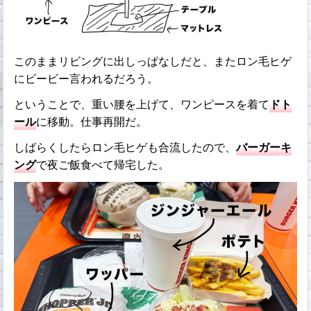
このままリビングに出しっぱなしだと、またロン毛ヒゲ
にビービー言われるだろう。
ということで、重い腰を上げて、ワンピースを着て
ドト
ール
に移動。仕事再開だ。
しばらくしたらロン毛ヒゲも合流したので、
バーガーキ
ング
で夜ご飯食べて帰宅した。