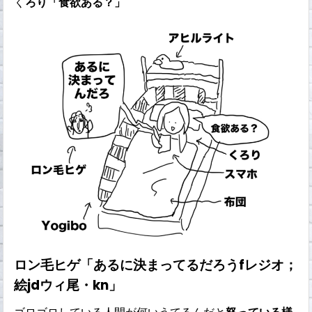
く
ろり「食欲ある？」
ロン毛ヒゲ「あるに決まってるだろうfレジオ；
絵jdウィ尾・kn」