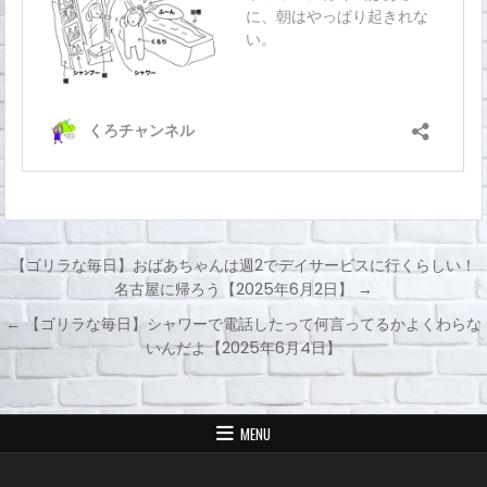
【ゴリラな毎日】おばあちゃんは週2でデイサービスに行くらしい！
名古屋に帰ろう【2025年6月2日】 →
投
← 【ゴリラな毎日】シャワーで電話したって何言ってるかよくわらな
稿
いんだよ【2025年6月4日】
ナ
ビ
ゲ
MENU
ー