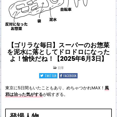
【ゴリラな毎日】スーパーのお惣菜
を泥水に落としてドロドロになった
よ！愉快だね！【2025年6月3日】
POSTED
日常
IN
TWITTER
FACEBOOK
東京に5日間もいたこともあり、めちゃつかれMAX！
風
邪は治った気がする
が眠すぎる。
登場人物