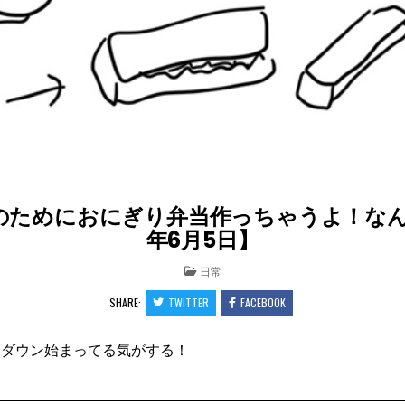
ためにおにぎり弁当作っちゃうよ！なん
年6月5日】
POSTED
日常
IN
SHARE:
TWITTER
FACEBOOK
トダウン始まってる気がする！