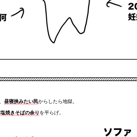
で、
昼寝挟みたい民
からしたら地獄。
た
塩焼きそばの余り
を平らげ。