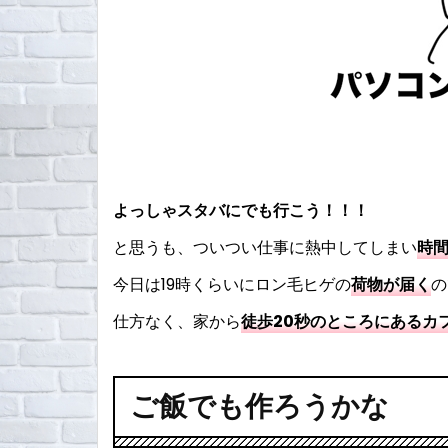
よっしゃスタバにでも行こう！！！
と思うも、ついつい仕事に熱中してしまい
時間
今日は19時くらいにロン毛ヒゲの
荷物が届く
の
仕方なく、家から
徒歩20秒のところにあるカ
ご飯でも作ろうかな