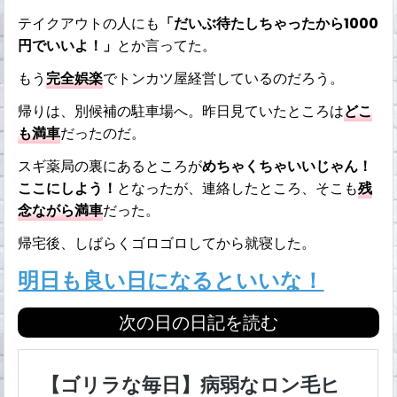
テイクアウトの人にも
「だいぶ待たしちゃったから1000
円でいいよ！」
とか言ってた。
もう
完全娯楽
でトンカツ屋経営しているのだろう。
帰りは、別候補の駐車場へ。昨日見ていたところは
どこ
も満車
だったのだ。
スギ薬局の裏にあるところが
めちゃくちゃいいじゃん！
ここにしよう！
となったが、連絡したところ、そこも
残
念ながら満車
だった。
帰宅後、しばらくゴロゴロしてから就寝した。
明日も良い日になるといいな！
次の日の日記を読む