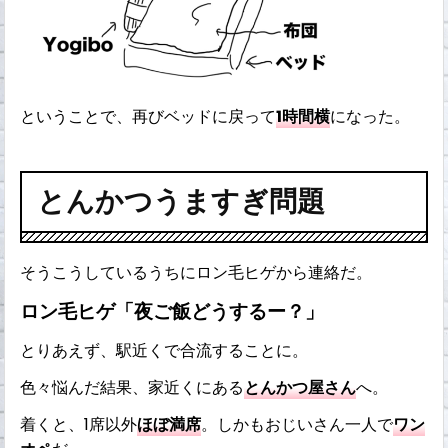
ということで、再びベッドに戻って
1時間横
になった。
とんかつうますぎ問題
そうこうしているうちにロン毛ヒゲから連絡だ。
ロン毛ヒゲ「夜ご飯どうするー？」
とりあえず、駅近くで合流することに。
色々悩んだ結果、家近くにある
とんかつ屋さん
へ。
着くと、1席以外
ほぼ満席
。しかもおじいさん一人で
ワン