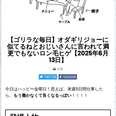
【ゴリラな毎日】オダギリジョーに
似てるねとおじいさんに言われて満
更でもないロン毛ヒゲ【2025年6月
13日】
POSTED
日常
IN
TWITTER
FACEBOOK
今日はハッピー金曜日！思えば、来週5日間仕事した
ら、
もう働かなくて良くなるっぽい
！！！！