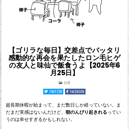
【ゴリラな毎日】交差点でバッタリ
感動的な再会を果たしたロン毛ヒゲ
の友人と味仙で飯食うよ【2025年6
月25日】
POSTED
日常
IN
TWITTER
FACEBOOK
超長期休暇が始まって、まだ数日しか経っていない。ま
だまだ実感はないんだけど、
朝のんびり起きれる
ってい
うのは幸せすぎるかもしれない。