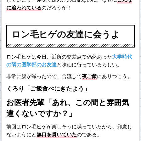
に追われている
のだろうか！
ロン毛ヒゲの友達に会うよ
ロン毛ヒゲは今日、近所の交差点で偶然あった
大学時代
の隣の医学部のお友達
と味仙に行っているらしい。
非常に腹が減ったので、合流して
夜ご飯
にありつこう。
くろり「ご飯食べにきたよう」
お医者先輩「あれ、この間と雰囲気
違くないですか？」
前回はロン毛ヒゲが楽しそうに喋っていたから、邪魔し
ないようにと
無口を貫いていた
のである。