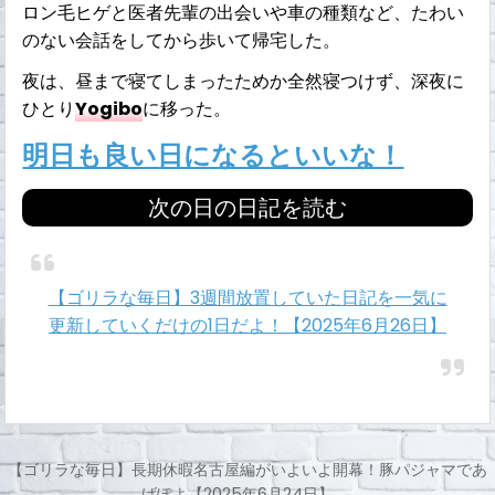
ロン毛ヒゲと医者先輩の出会いや車の種類など、たわい
のない会話をしてから歩いて帰宅した。
夜は、昼まで寝てしまったためか全然寝つけず、深夜に
ひとり
Yogibo
に移った。
明日も良い日になるといいな！
次の日の日記を読む
【ゴリラな毎日】3週間放置していた日記を一気に
更新していくだけの1日だよ！【2025年6月26日】
【ゴリラな毎日】長期休暇名古屋編がいよいよ開幕！豚パジャマであ
げぽよ【2025年6月24日】 →