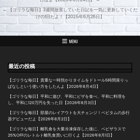
投
← 【ゴリラな毎日】3週間放置していた日記を一気に更新していくだ
稿
けの1日だよ！【2025年6月26日】
ナ
ビ
ゲ
MENU
ー
シ
ョ
最近の投稿
ン
【ゴリラな毎日】貴重な一時預かりタイムをドトール5時間座りっ
ぱなしという使い方をしたんよ【2026年8月4日】
【ゴリラな毎日】平和に遊び、平和にピザを食べ、平和に料理を
し、平和に120万円を失った日【2026年8月3日】
【ゴリラな毎日】部屋のレイアウトを大チェンジ！ベビタムの歩行
器デビューだよ【2026年8月2日】
【ゴリラな毎日】離乳食を大量冷凍保存した後に、ベビザラスで
25%OFFのレトルト離乳食買いに行くよ【2026年8月1日】