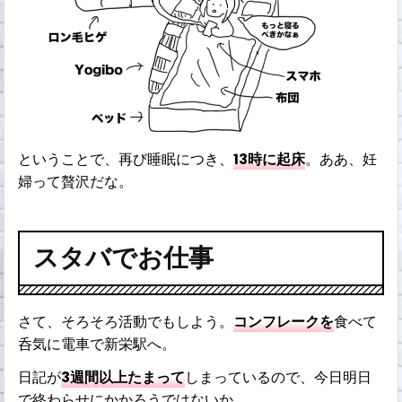
ということで、再び睡眠につき、
13時に起床
。ああ、妊
婦って贅沢だな。
スタバでお仕事
さて、そろそろ活動でもしよう。
コンフレークを
食べて
呑気に電車で新栄駅へ。
日記が
3週間以上たまって
しまっているので、今日明日
で終わらせにかかろうではないか。